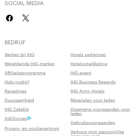
SOCIAL MEDIA
BEDRIJF
Werken bij IHG
Hotels verkennen
Wereldwijde IHG-merken
Hotelontwikkeling
Affiliatieprogramma
IHG-agent
Hulp nodig?
IHG Business Rewards
Reisadvies
IHG Army Hotels
Duurzaamheid
Materialen voor leden
IHG Zakelijk
Algemene voorwaarden voor
leden
AdChoices
Gebruiksvoorwaarden
Privacy- en cookiecentrum
Verkoop mijn persoonlijke
gegevens niet