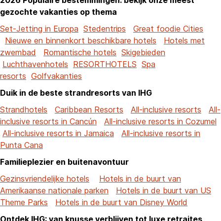
gezochte vakanties op thema
Set-Jetting in Europa
Stedentrips
Great foodie Cities
Nieuwe en binnenkort beschikbare hotels
Hotels met
zwembad
Romantische hotels
Skigebieden
Luchthavenhotels
RESORTHOTELS
Spa
resorts
Golfvakanties
Duik in de beste strandresorts van IHG
Strandhotels
Caribbean Resorts
All-inclusive resorts
All-
inclusive resorts in Cancún
All-inclusive resorts in Cozumel
All-inclusive resorts in Jamaica
All-inclusive resorts in
Punta Cana
Familieplezier en buitenavontuur
Gezinsvriendelijke hotels
Hotels in de buurt van
Amerikaanse nationale parken
Hotels in de buurt van US
Theme Parks
Hotels in de buurt van Disney World
Ontdek IHG: van knusse verblijven tot luxe retraites