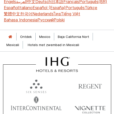
Engels
العربية
中文
Deutsch
日本語
Français
Português(BR)
Español
Italiano
Español (España)
Português
Türkçe
繁體中文
한국어
Nederlands
ไทย
Tiếng Việt
Bahasa Indonesia
Русский
Polski
Ontdek
Mexico
Baja California Nort
Mexicali
Hotels met zwembad in Mexicali