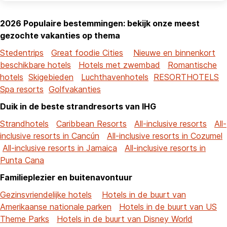
2026 Populaire bestemmingen: bekijk onze meest
gezochte vakanties op thema
Stedentrips
Great foodie Cities
Nieuwe en binnenkort
beschikbare hotels
Hotels met zwembad
Romantische
hotels
Skigebieden
Luchthavenhotels
RESORTHOTELS
Spa resorts
Golfvakanties
Duik in de beste strandresorts van IHG
Strandhotels
Caribbean Resorts
All-inclusive resorts
All-
inclusive resorts in Cancún
All-inclusive resorts in Cozumel
All-inclusive resorts in Jamaica
All-inclusive resorts in
Punta Cana
Familieplezier en buitenavontuur
Gezinsvriendelijke hotels
Hotels in de buurt van
Amerikaanse nationale parken
Hotels in de buurt van US
Theme Parks
Hotels in de buurt van Disney World