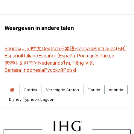
Weergeven in andere talen
Engels
العربية
中文
Deutsch
日本語
Français
Português(BR)
Español
Italiano
Español (España)
Português
Türkçe
繁體中文
한국어
Nederlands
ไทย
Tiếng Việt
Bahasa Indonesia
Русский
Polski
Ontdek
Verenigde Staten
Florida
orlando
Disney Typhoon Lagoon