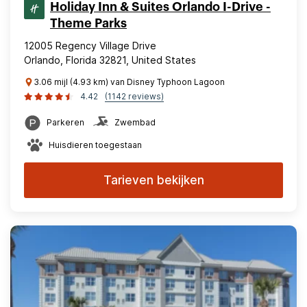
Holiday Inn & Suites Orlando I-Drive -
Theme Parks
12005 Regency Village Drive
Orlando, Florida 32821, United States
3.06 mijl (4.93 km) van Disney Typhoon Lagoon
4.42
(1142 reviews)
Parkeren
Zwembad
Huisdieren toegestaan
Tarieven bekijken