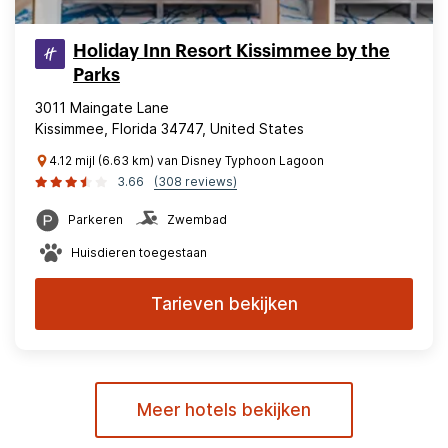
Holiday Inn Resort Kissimmee by the
Parks
3011 Maingate Lane
Kissimmee, Florida 34747, United States
4.12 mijl (6.63 km) van Disney Typhoon Lagoon
3.66
(308 reviews)
Parkeren
Zwembad
Huisdieren toegestaan
Tarieven bekijken
Meer hotels bekijken