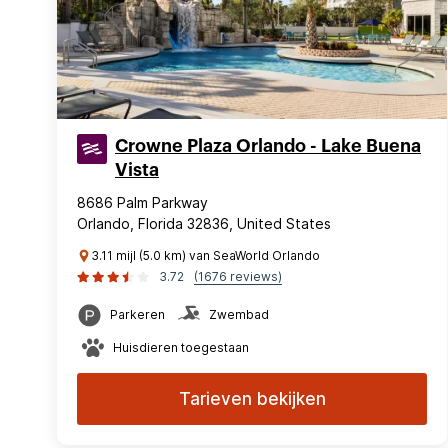
Crowne Plaza Orlando - Lake Buena
Vista
8686 Palm Parkway
Orlando, Florida 32836, United States
3.11 mijl (5.0 km) van SeaWorld Orlando
3.72
(1676 reviews)
Parkeren
Zwembad
Huisdieren toegestaan
Tarieven bekijken