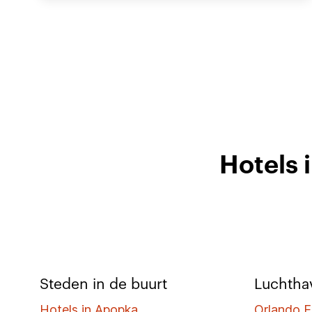
Hotels 
Steden in de buurt
Luchthav
Hotels in Apopka
Orlando E