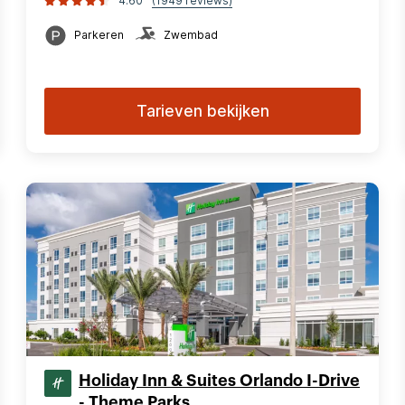
4.60
(1949 reviews)
Parkeren
Zwembad
Tarieven bekijken
Holiday Inn & Suites Orlando I-Drive
- Theme Parks