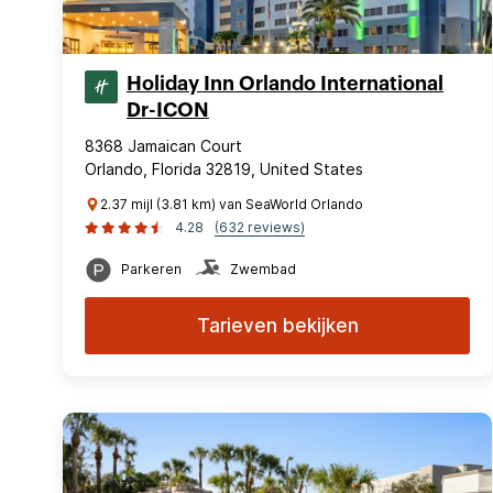
Holiday Inn Orlando International
Dr-ICON
8368 Jamaican Court
Orlando, Florida 32819, United States
2.37 mijl (3.81 km) van SeaWorld Orlando
4.28
(632 reviews)
Parkeren
Zwembad
Tarieven bekijken