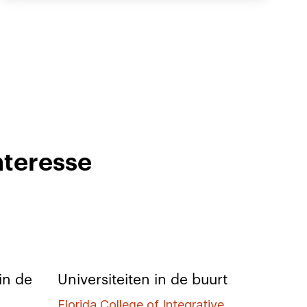
nteresse
in de
Universiteiten in de buurt
Florida College of Integrative