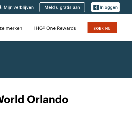
Meld u gratis aan
Mijn verblijven
Inloggen
ze merken
IHG® One Rewards
BOEK NU
World Orlando