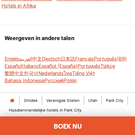
Hotels in Afrika
Weergeven in andere talen
Engels
العربية
中文
Deutsch
日本語
Français
Português(BR)
Español
Italiano
Español (España)
Português
Türkçe
繁體中文
한국어
Nederlands
ไทย
Tiếng Việt
Bahasa Indonesia
Русский
Polski
Ontdek
Verenigde Staten
Utah
Park City
Huisdiervriendelijke hotels in Park City
BOEK NU