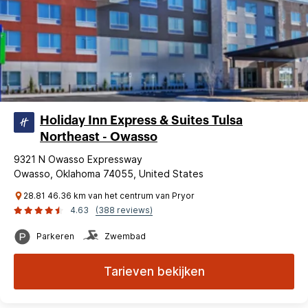
Holiday Inn Express & Suites Tulsa
Northeast - Owasso
9321 N Owasso Expressway
Owasso, Oklahoma 74055, United States
28.81 46.36 km van het centrum van Pryor
4.63
(388 reviews)
Parkeren
Zwembad
Tarieven bekijken