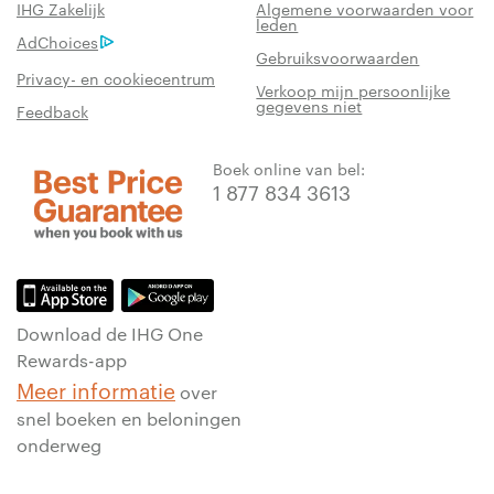
IHG Zakelijk
Algemene voorwaarden voor
leden
AdChoices
Gebruiksvoorwaarden
Privacy- en cookiecentrum
Verkoop mijn persoonlijke
gegevens niet
Feedback
Boek online van bel:
1 877 834 3613
Download de IHG One
Rewards-app
Meer informatie
over
snel boeken en beloningen
onderweg