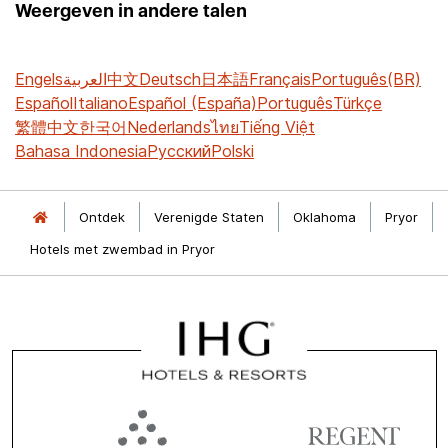
Weergeven in andere talen
Engels
العربية
中文
Deutsch
日本語
Français
Português(BR)
Español
Italiano
Español (España)
Português
Türkçe
繁體中文
한국어
Nederlands
ไทย
Tiếng Việt
Bahasa Indonesia
Русский
Polski
Ontdek
Verenigde Staten
Oklahoma
Pryor
Hotels met zwembad in Pryor