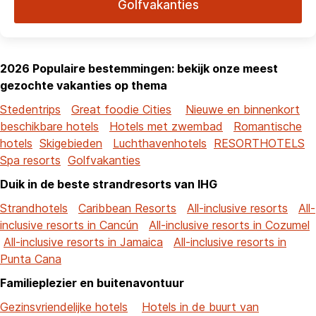
Golfvakanties
2026 Populaire bestemmingen: bekijk onze meest
gezochte vakanties op thema
Stedentrips
Great foodie Cities
Nieuwe en binnenkort
beschikbare hotels
Hotels met zwembad
Romantische
hotels
Skigebieden
Luchthavenhotels
RESORTHOTELS
Spa resorts
Golfvakanties
Duik in de beste strandresorts van IHG
Strandhotels
Caribbean Resorts
All-inclusive resorts
All-
inclusive resorts in Cancún
All-inclusive resorts in Cozumel
All-inclusive resorts in Jamaica
All-inclusive resorts in
Punta Cana
Familieplezier en buitenavontuur
Gezinsvriendelijke hotels
Hotels in de buurt van