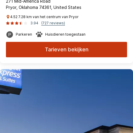
271 Mid-America Road
Pryor, Oklahoma 74361, United States
4.52 7.28 km van het centrum van Pryor
3.94
(727 reviews)
Parkeren
Huisdieren toegestaan
Tarieven bekijken