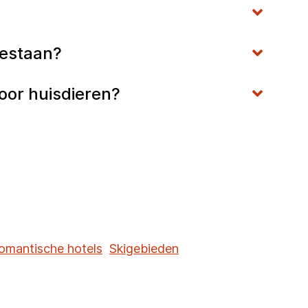
egestaan?
voor huisdieren?
omantische hotels
Skigebieden