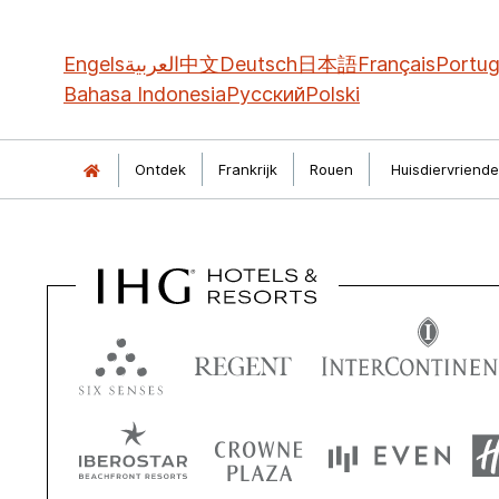
Engels
العربية
中文
Deutsch
日本語
Français
Portu
Bahasa Indonesia
Русский
Polski
Ontdek
Frankrijk
Rouen
Huisdiervriende