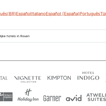
guês(BR)
Español
Italiano
Español (España)
Português
Tü
lijke hotels in Rouen