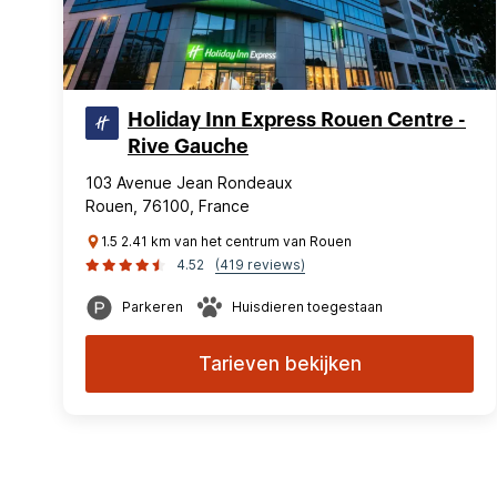
Holiday Inn Express Rouen Centre -
Rive Gauche
103 Avenue Jean Rondeaux
Rouen, 76100, France
1.5 2.41 km van het centrum van Rouen
4.52
(419 reviews)
Parkeren
Huisdieren toegestaan
Tarieven bekijken