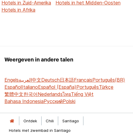
Hotels in Zuid-Amerika
Hotels in het Midden-Oosten
Hotels in Afrika
Weergeven in andere talen
Engels
العربية
中文
Deutsch
日本語
Français
Português(BR)
Español
Italiano
Español (España)
Português
Türkçe
繁體中文
한국어
Nederlands
ไทย
Tiếng Việt
Bahasa Indonesia
Русский
Polski
Ontdek
Chili
Santiago
Hotels met zwembad in Santiago