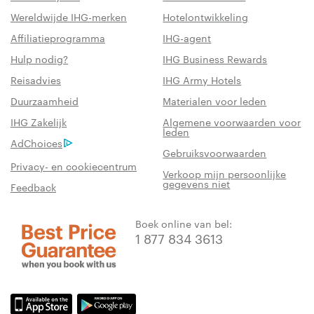
Wereldwijde IHG-merken
Hotelontwikkeling
Affiliatieprogramma
IHG-agent
Hulp nodig?
IHG Business Rewards
Reisadvies
IHG Army Hotels
Duurzaamheid
Materialen voor leden
IHG Zakelijk
Algemene voorwaarden voor
leden
AdChoices
Gebruiksvoorwaarden
Privacy- en cookiecentrum
Verkoop mijn persoonlijke
gegevens niet
Feedback
Boek online van bel:
1 877 834 3613