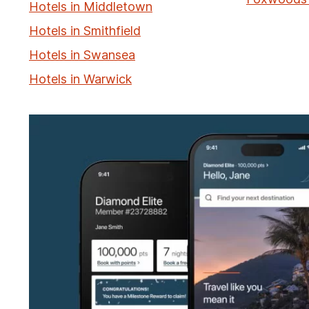
Hotels in Middletown
Hotels in Smithfield
Hotels in Swansea
Hotels in Warwick