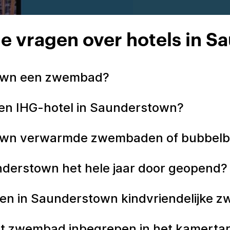
e vragen over hotels in 
town een zwembad?
een IHG-hotel in Saunderstown?
town verwarmde zwembaden of bubbel
nderstown het hele jaar door geopend
n in Saunderstown kindvriendelijke 
t zwembad inbegrepen in het kamertarie