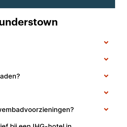
Saunderstown
baden?
?
zwembadvoorzieningen?
f bij een IHG-hotel in