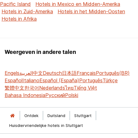
Pacific Island
Hotels in Mexico en Midden-Amerika
Hotels in Zuid-Amerika
Hotels in het Midden-Oosten
Hotels in Afrika
Weergeven in andere talen
Engels
العربية
中文
Deutsch
日本語
Français
Português(BR)
Español
Italiano
Español (España)
Português
Türkçe
繁體中文
한국어
Nederlands
ไทย
Tiếng Việt
Bahasa Indonesia
Русский
Polski
Ontdek
Duitsland
Stuttgart
Huisdiervriendelijke hotels in Stuttgart