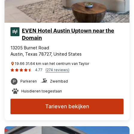
EVEN Hotel Austin Uptown near the
Domain
13205 Burnet Road
Austin, Texas 78727, United States
19.66 31.64 km van het centrum van Taylor
4.77
(274 reviews)
Parkeren
Zwembad
Huisdieren toegestaan
Tarieven bekijken