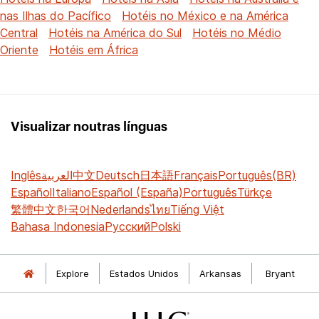
nas Ilhas do Pacífico
Hotéis no México e na América
Central
Hotéis na América do Sul
Hotéis no Médio
Oriente
Hotéis em África
Visualizar noutras línguas
Inglês
العربية
中文
Deutsch
日本語
Français
Português(BR)
Español
Italiano
Español (España)
Português
Türkçe
繁體中文
한국어
Nederlands
ไทย
Tiếng Việt
Bahasa Indonesia
Русский
Polski
Explore
Estados Unidos
Arkansas
Bryant