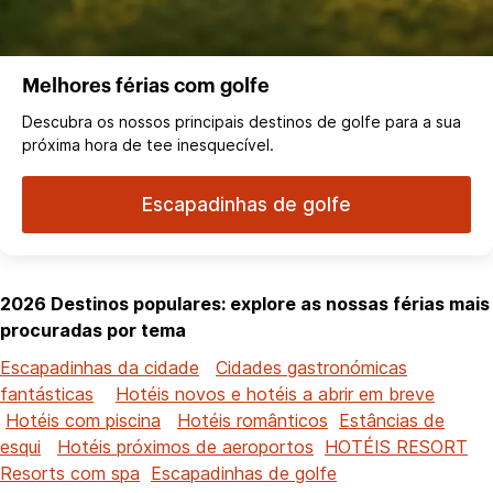
Melhores férias com golfe
Descubra os nossos principais destinos de golfe para a sua
próxima hora de tee inesquecível.
Escapadinhas de golfe
2026 Destinos populares: explore as nossas férias mais
procuradas por tema
Escapadinhas da cidade
Cidades gastronómicas
fantásticas
Hotéis novos e hotéis a abrir em breve
Hotéis com piscina
Hotéis românticos
Estâncias de
esqui
Hotéis próximos de aeroportos
HOTÉIS RESORT
Resorts com spa
Escapadinhas de golfe