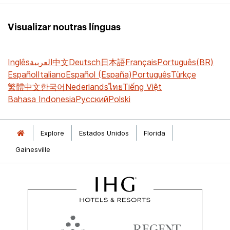
Visualizar noutras línguas
Inglês
العربية
中文
Deutsch
日本語
Français
Português(BR)
Español
Italiano
Español (España)
Português
Türkçe
繁體中文
한국어
Nederlands
ไทย
Tiếng Việt
Bahasa Indonesia
Русский
Polski
Explore
Estados Unidos
Florida
Gainesville