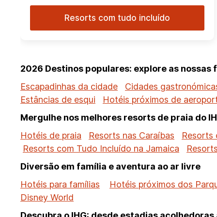
Resorts com tudo incluído
2026 Destinos populares: explore as nossas 
Escapadinhas da cidade
Cidades gastronómicas
Estâncias de esqui
Hotéis próximos de aeropor
Mergulhe nos melhores resorts de praia do I
Hotéis de praia
Resorts nas Caraíbas
Resorts 
Resorts com Tudo Incluído na Jamaica
Resort
Diversão em família e aventura ao ar livre
Hotéis para famílias
Hotéis próximos dos Parq
Disney World
Descubra o IHG: desde estadias acolhedoras a