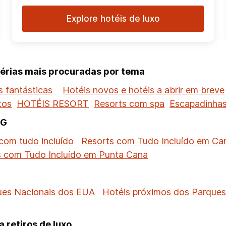
Explore hotéis de luxo
férias mais procuradas por tema
 fantásticas
Hotéis novos e hotéis a abrir em breve
tos
HOTÉIS RESORT
Resorts com spa
Escapadinhas
HG
com tudo incluído
Resorts com Tudo Incluído em Ca
s com Tudo Incluído em Punta Cana
ues Nacionais dos EUA
Hotéis próximos dos Parque
 retiros de luxo