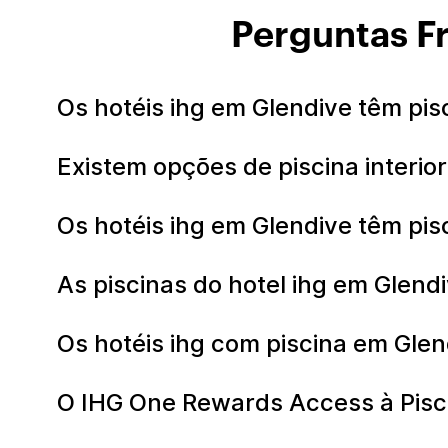
Perguntas F
Os hotéis ihg em Glendive têm pi
Existem opções de piscina interio
Os hotéis ihg em Glendive têm p
As piscinas do hotel ihg em Glend
Os hotéis ihg com piscina em Gle
O IHG One Rewards Access à Piscin