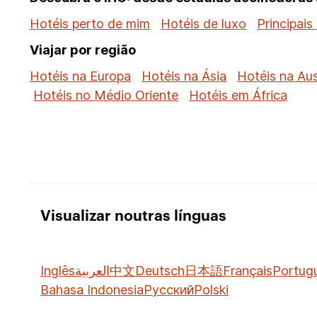
Hotéis perto de mim
Hotéis de luxo
Principais
Viajar por região
Hotéis na Europa
Hotéis na Ásia
Hotéis na Aus
Hotéis no Médio Oriente
Hotéis em África
Visualizar noutras línguas
Inglês
العربية
中文
Deutsch
日本語
Français
Portug
Bahasa Indonesia
Русский
Polski