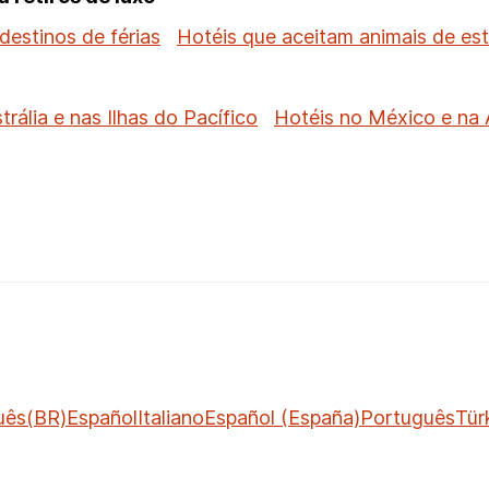
 destinos de férias
Hotéis que aceitam animais de es
trália e nas Ilhas do Pacífico
Hotéis no México e na 
uês(BR)
Español
Italiano
Español (España)
Português
Tür