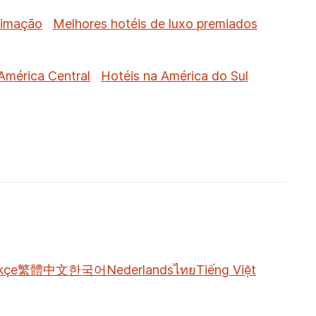
timação
Melhores hotéis de luxo premiados
América Central
Hotéis na América do Sul
kçe
繁體中文
한국어
Nederlands
ไทย
Tiếng Việt