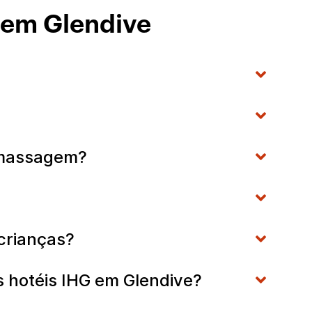
 em Glendive
romassagem?
 crianças?
os hotéis IHG em Glendive?