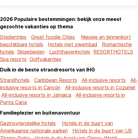
2026 Populaire bestemmingen: bekijk onze meest
gezochte vakanties op thema
Stedentrips
Great foodie Cities
Nieuwe en binnenkort
beschikbare hotels
Hotels met zwembad
Romantische
hotels
Skigebieden
Luchthavenhotels
RESORTHOTELS
Spa resorts
Golfvakanties
Duik in de beste strandresorts van IHG
Strandhotels
Caribbean Resorts
All-inclusive resorts
All-
inclusive resorts in Cancún
All-inclusive resorts in Cozumel
All-inclusive resorts in Jamaica
All-inclusive resorts in
Punta Cana
Familieplezier en buitenavontuur
Gezinsvriendelijke hotels
Hotels in de buurt van
Amerikaanse nationale parken
Hotels in de buurt van US
Theme Parks
Hotels in de buurt van Disney World