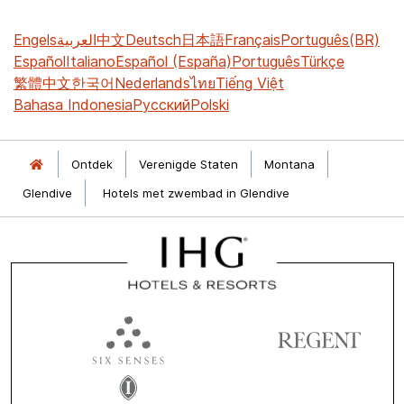
Engels
العربية
中文
Deutsch
日本語
Français
Português(BR)
Español
Italiano
Español (España)
Português
Türkçe
繁體中文
한국어
Nederlands
ไทย
Tiếng Việt
Bahasa Indonesia
Русский
Polski
Ontdek
Verenigde Staten
Montana
Glendive
Hotels met zwembad in Glendive