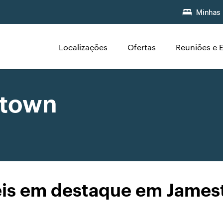
Minhas 
Localizações
Ofertas
Reuniões e 
stown
is em destaque em Jame