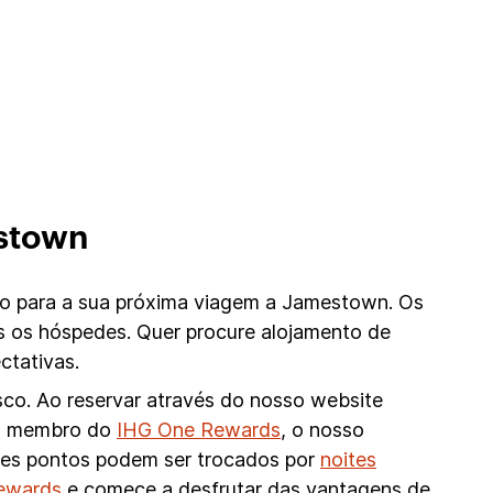
stown
o para a sua próxima viagem a Jamestown. Os
s os hóspedes. Quer procure alojamento de
ctativas.
sco. Ao reservar através do nosso website
omo membro do
IHG One Rewards
, o nosso
stes pontos podem ser trocados por
noites
Rewards
e comece a desfrutar das vantagens de