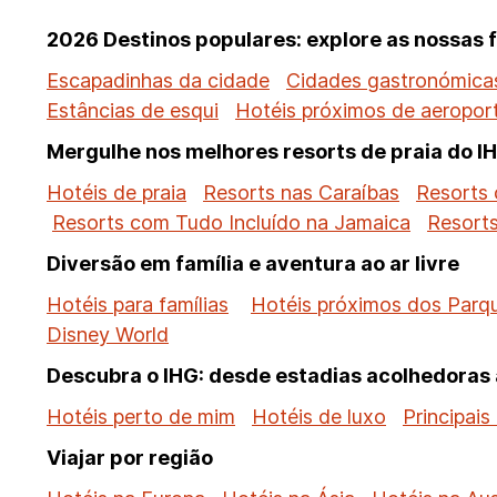
2026 Destinos populares: explore as nossas 
Escapadinhas da cidade
Cidades gastronómicas
Estâncias de esqui
Hotéis próximos de aeropor
Mergulhe nos melhores resorts de praia do I
Hotéis de praia
Resorts nas Caraíbas
Resorts 
Resorts com Tudo Incluído na Jamaica
Resort
Diversão em família e aventura ao ar livre
Hotéis para famílias
Hotéis próximos dos Parq
Disney World
Descubra o IHG: desde estadias acolhedoras a
Hotéis perto de mim
Hotéis de luxo
Principais
Viajar por região