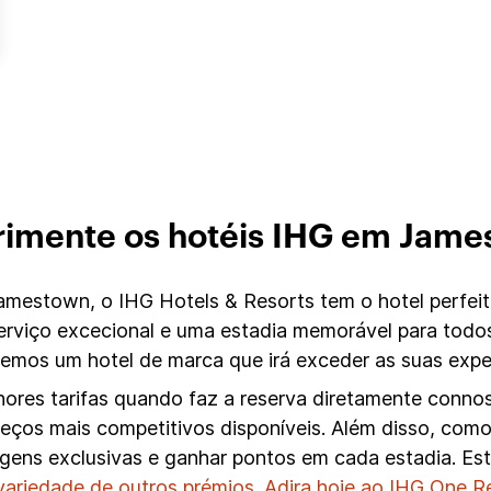
rimente os hotéis IHG em Jame
estown, o IHG Hotels & Resorts tem o hotel perfeit
erviço excecional e uma estadia memorável para todo
mos um hotel de marca que irá exceder as suas expe
ores tarifas quando faz a reserva diretamente conno
preços mais competitivos disponíveis. Além disso, c
tagens exclusivas e ganhar pontos em cada estadia. E
variedade de outros prémios
.
Adira hoje ao IHG One 