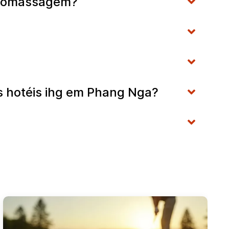
idromassagem?
os hotéis ihg em Phang Nga?