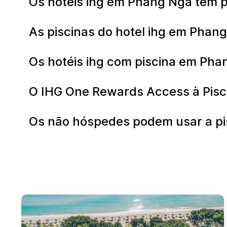
Os hotéis ihg em Phang Nga têm 
As piscinas do hotel ihg em Phan
Os hotéis ihg com piscina em Pha
O IHG One Rewards Access à Pisci
Os não hóspedes podem usar a pi