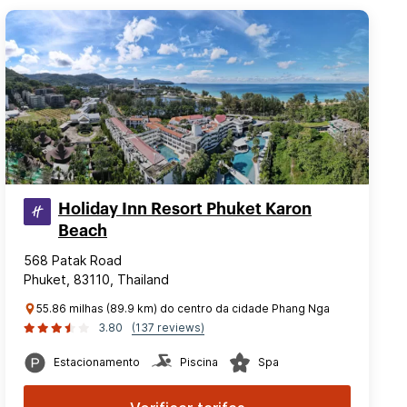
Holiday Inn Resort Phuket Karon
Beach
568 Patak Road
Phuket, 83110, Thailand
55.86 milhas (89.9 km) do centro da cidade Phang Nga
3.80
(137 reviews)
Estacionamento
Piscina
Spa