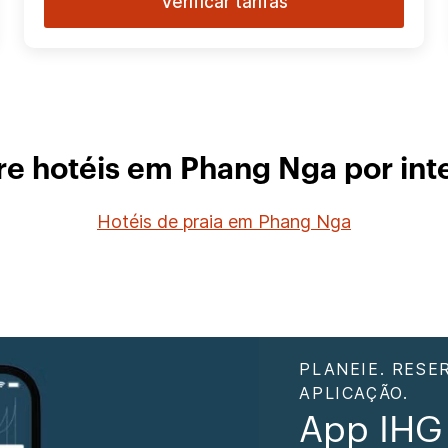
Verificar tarifas
re hotéis em Phang Nga por int
Hotéis de praia em Phang Nga
PLANEIE. RESE
APLICAÇÃO.
App IHG