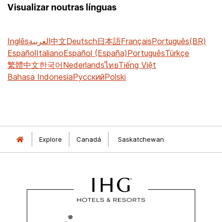
Visualizar noutras línguas
Inglês
العربية
中文
Deutsch
日本語
Français
Português(BR)
Español
Italiano
Español (España)
Português
Türkçe
繁體中文
한국어
Nederlands
ไทย
Tiếng Việt
Bahasa Indonesia
Русский
Polski
Explore
Canadá
Saskatchewan