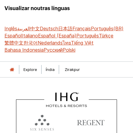
Visualizar noutras línguas
Inglês
العربية
中文
Deutsch
日本語
Français
Português(BR)
Español
Italiano
Español (España)
Português
Türkçe
繁體中文
한국어
Nederlands
ไทย
Tiếng Việt
Bahasa Indonesia
Русский
Polski
Explore
Índia
Zirakpur