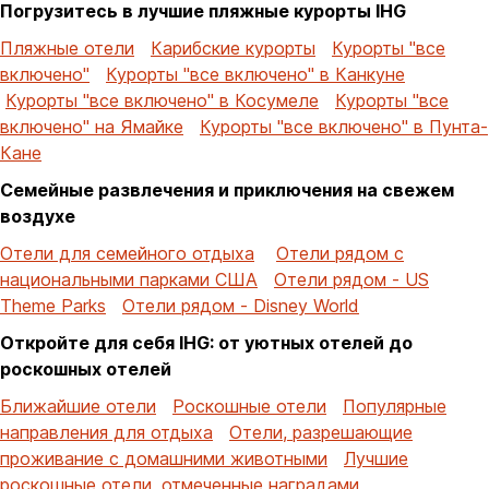
Погрузитесь в лучшие пляжные курорты IHG
Пляжные отели
Карибские курорты
Курорты "все
включено"
Курорты "все включено" в Канкуне
Курорты "все включено" в Косумеле
Курорты "все
включено" на Ямайке
Курорты "все включено" в Пунта-
Кане
Семейные развлечения и приключения на свежем
воздухе
Отели для семейного отдыха
Отели рядом с
национальными парками США
Отели рядом - US
Theme Parks
Отели рядом - Disney World
Откройте для себя IHG: от уютных отелей до
роскошных отелей
Ближайшие отели
Роскошные отели
Популярные
направления для отдыха
Отели, разрешающие
проживание с домашними животными
Лучшие
роскошные отели, отмеченные наградами