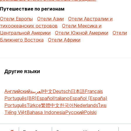
Путешествие по регионам
Отели Европы
Отели Азии
Отели Австралии и
тихоокеанских островов
Отели Мексика и
Центральной Америки
Отели Южной Америки
Отели
Ближнего Востока
Отели Африки
Другие языки
Английский
العربية
中文
Deutsch
日本語
Français
Português(BR)
Español
Italiano
Español (España)
Português
Türkçe
繁體中文
한국어
Nederlands
ไทย
Tiếng Việt
Bahasa Indonesia
Русский
Polski