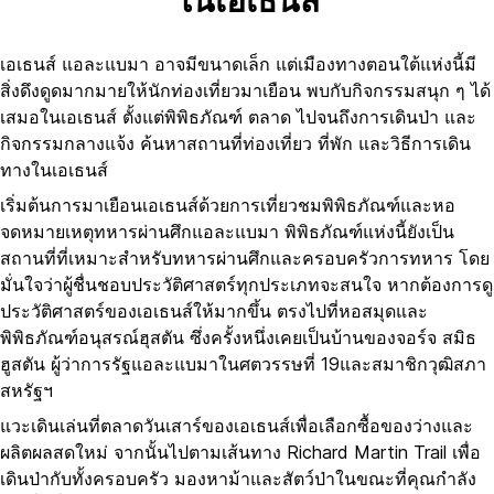
ในเอเธนส์
เอเธนส์ แอละแบมา อาจมีขนาดเล็ก แต่เมืองทางตอนใต้แห่งนี้มี
สิ่งดึงดูดมากมายให้นักท่องเที่ยวมาเยือน พบกับกิจกรรมสนุก ๆ ได้
เสมอในเอเธนส์ ตั้งแต่พิพิธภัณฑ์ ตลาด ไปจนถึงการเดินป่า และ
กิจกรรมกลางแจ้ง ค้นหาสถานที่ท่องเที่ยว ที่พัก และวิธีการเดิน
ทางในเอเธนส์
เริ่มต้นการมาเยือนเอเธนส์ด้วยการเที่ยวชมพิพิธภัณฑ์และหอ
จดหมายเหตุทหารผ่านศึกแอละแบมา พิพิธภัณฑ์แห่งนี้ยังเป็น
สถานที่ที่เหมาะสำหรับทหารผ่านศึกและครอบครัวการทหาร โดย
มั่นใจว่าผู้ชื่นชอบประวัติศาสตร์ทุกประเภทจะสนใจ หากต้องการดู
ประวัติศาสตร์ของเอเธนส์ให้มากขึ้น ตรงไปที่หอสมุดและ
พิพิธภัณฑ์อนุสรณ์ฮุสตัน ซึ่งครั้งหนึ่งเคยเป็นบ้านของจอร์จ สมิธ
ฮูสตัน ผู้ว่าการรัฐแอละแบมาในศตวรรษที่ 19และสมาชิกวุฒิสภา
สหรัฐฯ
แวะเดินเล่นที่ตลาดวันเสาร์ของเอเธนส์เพื่อเลือกซื้อของว่างและ
ผลิตผลสดใหม่ จากนั้นไปตามเส้นทาง Richard Martin Trail เพื่อ
เดินป่ากับทั้งครอบครัว มองหาม้าและสัตว์ป่าในขณะที่คุณกำลัง