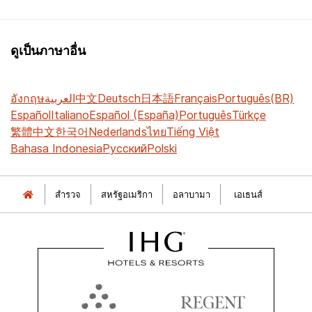
ดูเป็นภาษาอื่น
อังกฤษ
العربية
中文
Deutsch
日本語
Français
Português(BR)
Español
Italiano
Español (España)
Português
Türkçe
繁體中文
한국어
Nederlands
ไทย
Tiếng Việt
Bahasa Indonesia
Русский
Polski
สำรวจ
สหรัฐอเมริกา
อลาบามา
เอเธนส์