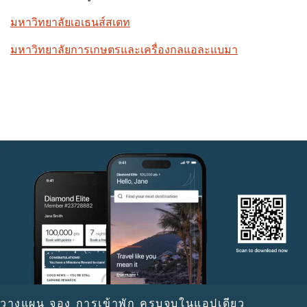
มหาวิทยาลัยเอเธนส์สเตท
มหาวิทยาลัยการเกษตรและเครื่องกลแอละแบมา
วางแผน จอง การเข้าพัก ครบจบในแอปเดียว