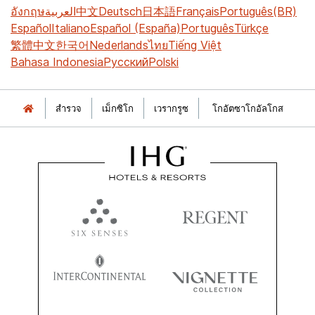
อังกฤษ
العربية
中文
Deutsch
日本語
Français
Português(BR)
Español
Italiano
Español (España)
Português
Türkçe
繁體中文
한국어
Nederlands
ไทย
Tiếng Việt
Bahasa Indonesia
Русский
Polski
สำรวจ
เม็กซิโก
เวรากรูซ
โกอัตซาโกอัลโกส