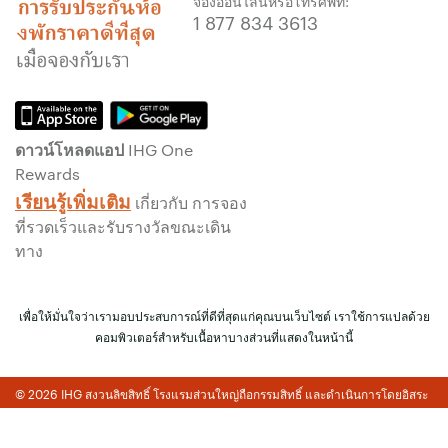
จองออนไลน์หรือโทรศัพท์:
รับประกันการจองทางออนไลน์
1 877 834 3613
รับประกันห้องพักของคุณแล้ว
ไม่มีค่าธรรมเนียมการจอง!
เราไม่คิดค่าธรรมเนียมการจองสำหรับการจอง
โดยตรงกับเรา
ดาวน์โหลดแอป IHG One
ข้อมูลส่วนบุคคล และการรักษาความปลอดภัย
Rewards
เว็บไซต์
เรียนรู้เพิ่มเติม
เกี่ยวกับ การจอง
IHG ดำเนินการด้านความเป็นส่วนตัวอย่างจริงจัง
ที่รวดเร็วและรับรางวัลขณะเดิน
เพื่อคุ้มครองคุณ ข้อมูลส่วนบุคคลทั้งหมดที่คุณให้
ทาง
จะมีการเข้ารหัส และปลอดภัย
เพื่อให้มั่นใจว่าเรามอบประสบการณ์ที่ดีที่สุดแก่คุณบนเว็บไซต์ เราใช้การแปลด้วย
คอมพิวเตอร์สำหรับเนื้อหาบางส่วนที่แสดงในหน้านี้
© 2026 IHG สงวนลิขสิทธิ์ โรงแรมส่วนใหญ่ถือกรรมสิทธิ์ และดำเนินการโดยอิสระ