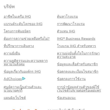
บริษัท
อาชีพในเครือ IHG
ค้นหาโรงแรม
แบรนด์ระดับโลกของ IHG
การพัฒนาโรงแรม
โครงการพันธมิตร
ตัวแทน IHG
ต้องการความช่วยเหลือหรือไม่?
IHG® Business Rewards
ที่ปรึกษาการเดินทาง
โรงแรม IHG สำหรับทหาร
ความยั่งยืน
ความมุ่งมั่นตั้งใจในการรักษา
ความสะอาด
ความยุติธรรมและความหลาก
หลายในสังคม
ข้อมูลและสื่อสำหรับสมาชิก
สิทธิประโชน์เมื่อจองกับเรา
ข้อมูลเกี่ยวกับองค์กร IHG
ข้อตกลงและเงื่อนไขสมาชิก
AdChoices
ข้อตกลงการใช้งาน
การรับประกันห้องพักราคาดีที่สุด
เราสัญญาว่าคุณจะได้รับราคาต่ำที่สุดทาง
ศูนย์ความเป็นส่วนตัวและ
การนำข้อมูลส่วนตัวของผู้ใช้
นโยบายคุกกี้
เว็บไซต์ไปขายต่อหรือเผยแพร่
ออนไลน์ มิฉะนั้น เราจะปรับให้ตรงกับราคาที่ถูก
แผนผังเว็บไซต์
ข้อเสนอแนะ
กว่า พร้อมให้คะแนน IHG® One Rewards แก่
คุณถึงห้าเท่า สูงสุด 40,000 คะแนน