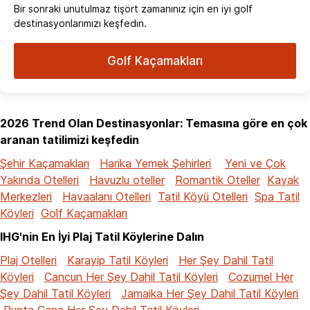
Bir sonraki unutulmaz tişört zamanınız için en iyi golf
destinasyonlarımızı keşfedin.
Golf Kaçamakları
2026 Trend Olan Destinasyonlar: Temasına göre en çok
aranan tatilimizi keşfedin
Şehir Kaçamakları
Harika Yemek Şehirleri
Yeni ve Çok
Yakında Otelleri
Havuzlu oteller
Romantik Oteller
Kayak
Merkezleri
Havaalanı Otelleri
Tatil Köyü Otelleri
Spa Tatil
Köyleri
Golf Kaçamakları
IHG'nin En İyi Plaj Tatil Köylerine Dalın
Plaj Otelleri
Karayip Tatil Köyleri
Her Şey Dahil Tatil
Köyleri
Cancun Her Şey Dahil Tatil Köyleri
Cozumel Her
Şey Dahil Tatil Köyleri
Jamaika Her Şey Dahil Tatil Köyleri
Punta Cana Her Şey Dahil Tatil Köyleri