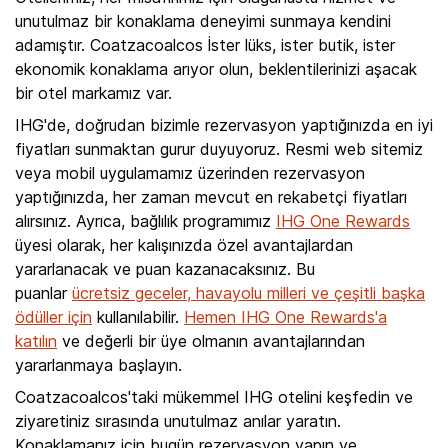
unutulmaz bir konaklama deneyimi sunmaya kendini
adamıştır. Coatzacoalcos İster lüks, ister butik, ister
ekonomik konaklama arıyor olun, beklentilerinizi aşacak
bir otel markamız var.
IHG'de, doğrudan bizimle rezervasyon yaptığınızda en iyi
fiyatları sunmaktan gurur duyuyoruz. Resmi web sitemiz
veya mobil uygulamamız üzerinden rezervasyon
yaptığınızda, her zaman mevcut en rekabetçi fiyatları
alırsınız. Ayrıca, bağlılık programımız
IHG One Rewards
üyesi olarak, her kalışınızda özel avantajlardan
yararlanacak ve puan kazanacaksınız. Bu
puanlar
ücretsiz geceler, havayolu milleri ve çeşitli başka
ödüller için
kullanılabilir.
Hemen IHG One Rewards'a
katılın
ve değerli bir üye olmanın avantajlarından
yararlanmaya başlayın.
Coatzacoalcos'taki mükemmel IHG otelini keşfedin ve
ziyaretiniz sırasında unutulmaz anılar yaratın.
Konaklamanız için bugün rezervasyon yapın ve