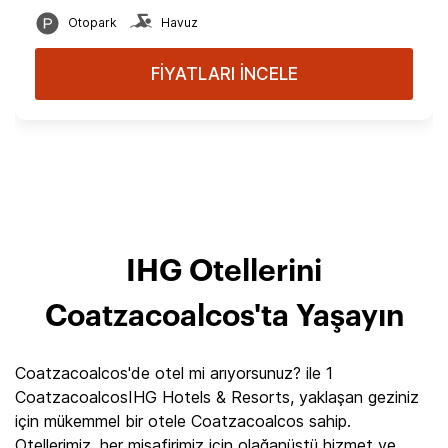
Otopark
Havuz
FİYATLARI İNCELE
IHG Otellerini
Coatzacoalcos'ta Yaşayın
Coatzacoalcos'de otel mi arıyorsunuz? ile 1
CoatzacoalcosIHG Hotels & Resorts, yaklaşan geziniz
için mükemmel bir otele Coatzacoalcos sahip.
Otellerimiz, her misafirimiz için olağanüstü hizmet ve