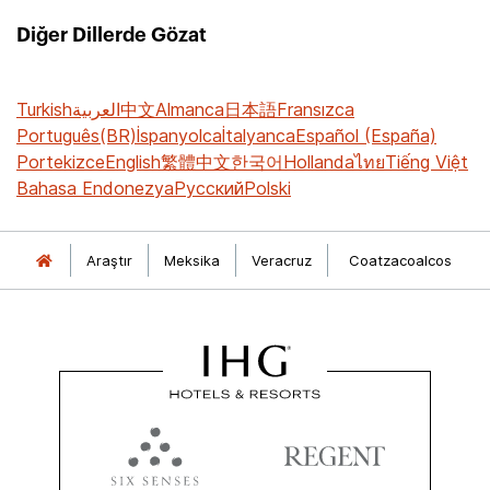
Diğer Dillerde Gözat
Turkish
العربية
中文
Almanca
日本語
Fransızca
Português(BR)
İspanyolca
İtalyanca
Español (España)
Portekizce
English
繁體中文
한국어
Hollanda
ไทย
Tiếng Việt
Bahasa Endonezya
Русский
Polski
Araştır
Meksika
Veracruz
Coatzacoalcos