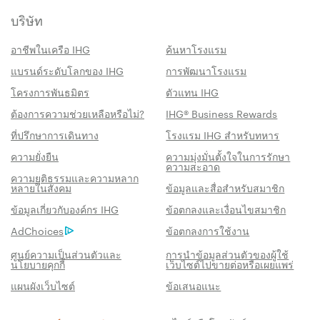
บริษัท
อาชีพในเครือ IHG
ค้นหาโรงแรม
แบรนด์ระดับโลกของ IHG
การพัฒนาโรงแรม
โครงการพันธมิตร
ตัวแทน IHG
ต้องการความช่วยเหลือหรือไม่?
IHG® Business Rewards
ที่ปรึกษาการเดินทาง
โรงแรม IHG สำหรับทหาร
ความยั่งยืน
ความมุ่งมั่นตั้งใจในการรักษา
ความสะอาด
ความยุติธรรมและความหลาก
หลายในสังคม
ข้อมูลและสื่อสำหรับสมาชิก
สิทธิประโชน์เมื่อจองกับเรา
ข้อมูลเกี่ยวกับองค์กร IHG
ข้อตกลงและเงื่อนไขสมาชิก
AdChoices
ข้อตกลงการใช้งาน
การรับประกันห้องพักราคาดีที่สุด
เราสัญญาว่าคุณจะได้รับราคาต่ำที่สุดทาง
ศูนย์ความเป็นส่วนตัวและ
การนำข้อมูลส่วนตัวของผู้ใช้
นโยบายคุกกี้
เว็บไซต์ไปขายต่อหรือเผยแพร่
ออนไลน์ มิฉะนั้น เราจะปรับให้ตรงกับราคาที่ถูก
แผนผังเว็บไซต์
ข้อเสนอแนะ
กว่า พร้อมให้คะแนน IHG® One Rewards แก่
คุณถึงห้าเท่า สูงสุด 40,000 คะแนน