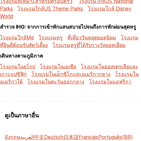
โรงแรมที่เหมาะสำหรับครอบครัว
โรงแรมใกล้US National
Parks
โรงแรมใกล้US Theme Parks
โรงแรมใกล้ Disney
World
สำรวจ IHG: จากการเข้าพักแสนสบายไปจนถึงการพักผ่อนสุดหรู
โรงแรมใกล้Me
โรงแรมหรู
ที่เที่ยววันหยุดยอดนิยม
โรงแรม
ที่ยินดีต้อนรับสัตว์เลี้ยง
โรงแรมหรูที่ได้รับรางวัลยอดเยี่ยม
เดินทางตามภูมิภาค
โรงแรมในยุโรป
โรงแรมในเอเชีย
โรงแรมในออสเตรเลียและ
เกาะแปซิฟิก
โรงแรมในเม็กซิโกและอเมริกากลาง
โรงแรมใน
อเมริกาใต้
โรงแรมในตะวันออกกลาง
โรงแรมในแอฟริกา
ดูเป็นภาษาอื่น
อังกฤษ
العربية
中文
Deutsch
日本語
Français
Português(BR)