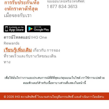
จองออนไลน์หรือโทรศัพท์:
รับประกันการจองทางออนไลน์
1 877 834 3613
รับประกันห้องพักของคุณแล้ว
ไม่มีค่าธรรมเนียมการจอง!
เราไม่คิดค่าธรรมเนียมการจองสำหรับการจอง
โดยตรงกับเรา
ดาวน์โหลดแอป IHG One
ข้อมูลส่วนบุคคล และการรักษาความปลอดภัย
Rewards
เว็บไซต์
เรียนรู้เพิ่มเติม
เกี่ยวกับ การจอง
IHG ดำเนินการด้านความเป็นส่วนตัวอย่างจริงจัง
ที่รวดเร็วและรับรางวัลขณะเดิน
เพื่อคุ้มครองคุณ ข้อมูลส่วนบุคคลทั้งหมดที่คุณให้
ทาง
จะมีการเข้ารหัส และปลอดภัย
เพื่อให้มั่นใจว่าเรามอบประสบการณ์ที่ดีที่สุดแก่คุณบนเว็บไซต์ เราใช้การแปลด้วย
คอมพิวเตอร์สำหรับเนื้อหาบางส่วนที่แสดงในหน้านี้
© 2026 IHG สงวนลิขสิทธิ์ โรงแรมส่วนใหญ่ถือกรรมสิทธิ์ และดำเนินการโดยอิสระ