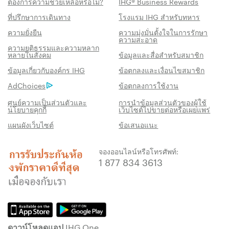
ต้องการความช่วยเหลือหรือไม่?
IHG® Business Rewards
ที่ปรึกษาการเดินทาง
โรงแรม IHG สำหรับทหาร
ความยั่งยืน
ความมุ่งมั่นตั้งใจในการรักษา
ความสะอาด
ความยุติธรรมและความหลาก
หลายในสังคม
ข้อมูลและสื่อสำหรับสมาชิก
สิทธิประโชน์เมื่อจองกับเรา
ข้อมูลเกี่ยวกับองค์กร IHG
ข้อตกลงและเงื่อนไขสมาชิก
AdChoices
ข้อตกลงการใช้งาน
การรับประกันห้องพักราคาดีที่สุด
เราสัญญาว่าคุณจะได้รับราคาต่ำที่สุดทาง
ศูนย์ความเป็นส่วนตัวและ
การนำข้อมูลส่วนตัวของผู้ใช้
นโยบายคุกกี้
เว็บไซต์ไปขายต่อหรือเผยแพร่
ออนไลน์ มิฉะนั้น เราจะปรับให้ตรงกับราคาที่ถูก
แผนผังเว็บไซต์
ข้อเสนอแนะ
กว่า พร้อมให้คะแนน IHG® One Rewards แก่
คุณถึงห้าเท่า สูงสุด 40,000 คะแนน
จองออนไลน์หรือโทรศัพท์:
รับประกันการจองทางออนไลน์
1 877 834 3613
รับประกันห้องพักของคุณแล้ว
ไม่มีค่าธรรมเนียมการจอง!
เราไม่คิดค่าธรรมเนียมการจองสำหรับการจอง
โดยตรงกับเรา
ดาวน์โหลดแอป IHG One