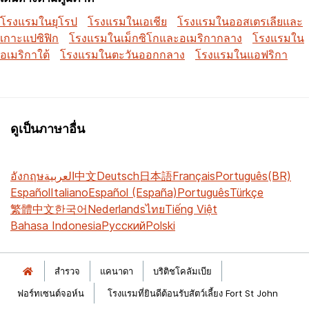
โรงแรมในยุโรป
โรงแรมในเอเชีย
โรงแรมในออสเตรเลียและ
เกาะแปซิฟิก
โรงแรมในเม็กซิโกและอเมริกากลาง
โรงแรมใน
อเมริกาใต้
โรงแรมในตะวันออกกลาง
โรงแรมในแอฟริกา
ดูเป็นภาษาอื่น
อังกฤษ
العربية
中文
Deutsch
日本語
Français
Português(BR)
Español
Italiano
Español (España)
Português
Türkçe
繁體中文
한국어
Nederlands
ไทย
Tiếng Việt
Bahasa Indonesia
Русский
Polski
สำรวจ
แคนาดา
บริติชโคลัมเบีย
ฟอร์ทเซนต์จอห์น
โรงแรมที่ยินดีต้อนรับสัตว์เลี้ยง Fort St John