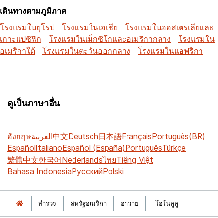
เดินทางตามภูมิภาค
โรงแรมในยุโรป
โรงแรมในเอเชีย
โรงแรมในออสเตรเลียและ
เกาะแปซิฟิก
โรงแรมในเม็กซิโกและอเมริกากลาง
โรงแรมใน
อเมริกาใต้
โรงแรมในตะวันออกกลาง
โรงแรมในแอฟริกา
ดูเป็นภาษาอื่น
อังกฤษ
العربية
中文
Deutsch
日本語
Français
Português(BR)
Español
Italiano
Español (España)
Português
Türkçe
繁體中文
한국어
Nederlands
ไทย
Tiếng Việt
Bahasa Indonesia
Русский
Polski
สำรวจ
สหรัฐอเมริกา
ฮาวาย
โฮโนลูลู