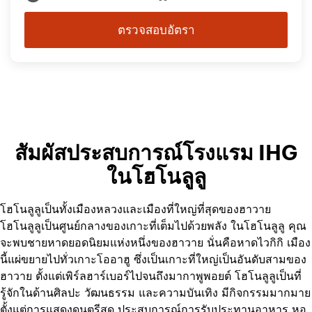
ตรวจสอบอัตรา
สัมผัสประสบการณ์โรงแรม IHG
ในโฮโนลูลู
โฮโนลูลูเป็นทั้งเมืองหลวงและเมืองที่ใหญ่ที่สุดของฮาวาย
โฮโนลูลูเป็นศูนย์กลางของเกาะที่เต็มไปด้วยพลัง ในโฮโนลูลู คุณ
จะพบชายหาดยอดนิยมแห่งหนึ่งของฮาวาย นั่นคือหาดไวกิกิ เมือง
นี้แผ่ขยายไปทั่วเกาะโออาฮู ซึ่งเป็นเกาะที่ใหญ่เป็นอันดับสามของ
ฮาวาย ตั้งแต่เพิร์ลฮาร์เบอร์ไปจนถึงมากาพูพอยต์ โฮโนลูลูเป็นที่
รู้จักในด้านศิลปะ วัฒนธรรม และความบันเทิง มีกิจกรรมมากมาย
ตั้งแต่การแสดงดนตรีสด ประสบการณ์การรับประทานอาหาร หอ