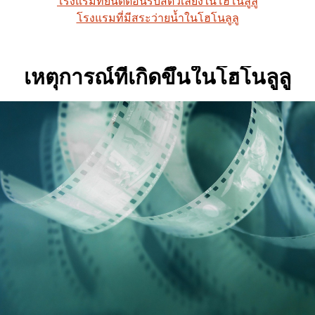
โรงแรมที่ยินดีต้อนรับสัตว์เลี้ยงในโฮโนลูลู
โรงแรมที่มีสระว่ายน้ำในโฮโนลูลู
เหตุการณ์ที่เกิดขึ้นในโฮโนลูลู