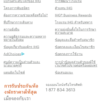
แบรนด์ระดับโลกของ IHG
การพัฒนาโรงแรม
โครงการพันธมิตร
ตัวแทน IHG
ต้องการความช่วยเหลือหรือไม่?
IHG® Business Rewards
ที่ปรึกษาการเดินทาง
โรงแรม IHG สำหรับทหาร
ความยั่งยืน
ความมุ่งมั่นตั้งใจในการรักษา
ความสะอาด
ความยุติธรรมและความหลาก
หลายในสังคม
ข้อมูลและสื่อสำหรับสมาชิก
สิทธิประโชน์เมื่อจองกับเรา
ข้อมูลเกี่ยวกับองค์กร IHG
ข้อตกลงและเงื่อนไขสมาชิก
AdChoices
ข้อตกลงการใช้งาน
การรับประกันห้องพักราคาดีที่สุด
เราสัญญาว่าคุณจะได้รับราคาต่ำที่สุดทาง
ศูนย์ความเป็นส่วนตัวและ
การนำข้อมูลส่วนตัวของผู้ใช้
นโยบายคุกกี้
เว็บไซต์ไปขายต่อหรือเผยแพร่
ออนไลน์ มิฉะนั้น เราจะปรับให้ตรงกับราคาที่ถูก
แผนผังเว็บไซต์
ข้อเสนอแนะ
กว่า พร้อมให้คะแนน IHG® One Rewards แก่
คุณถึงห้าเท่า สูงสุด 40,000 คะแนน
จองออนไลน์หรือโทรศัพท์:
รับประกันการจองทางออนไลน์
1 877 834 3613
รับประกันห้องพักของคุณแล้ว
ไม่มีค่าธรรมเนียมการจอง!