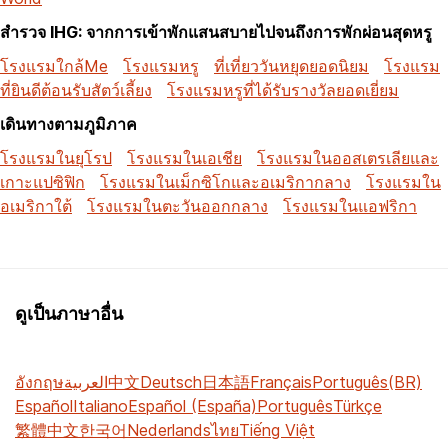
สำรวจ IHG: จากการเข้าพักแสนสบายไปจนถึงการพักผ่อนสุดหรู
โรงแรมใกล้Me
โรงแรมหรู
ที่เที่ยววันหยุดยอดนิยม
โรงแรม
ที่ยินดีต้อนรับสัตว์เลี้ยง
โรงแรมหรูที่ได้รับรางวัลยอดเยี่ยม
เดินทางตามภูมิภาค
โรงแรมในยุโรป
โรงแรมในเอเชีย
โรงแรมในออสเตรเลียและ
เกาะแปซิฟิก
โรงแรมในเม็กซิโกและอเมริกากลาง
โรงแรมใน
อเมริกาใต้
โรงแรมในตะวันออกกลาง
โรงแรมในแอฟริกา
ดูเป็นภาษาอื่น
อังกฤษ
العربية
中文
Deutsch
日本語
Français
Português(BR)
Español
Italiano
Español (España)
Português
Türkçe
繁體中文
한국어
Nederlands
ไทย
Tiếng Việt