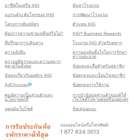
อาชีพในเครือ IHG
ค้นหาโรงแรม
แบรนด์ระดับโลกของ IHG
การพัฒนาโรงแรม
โครงการพันธมิตร
ตัวแทน IHG
ต้องการความช่วยเหลือหรือไม่?
IHG® Business Rewards
ที่ปรึกษาการเดินทาง
โรงแรม IHG สำหรับทหาร
ความยั่งยืน
ความมุ่งมั่นตั้งใจในการรักษา
ความสะอาด
ความยุติธรรมและความหลาก
หลายในสังคม
ข้อมูลและสื่อสำหรับสมาชิก
สิทธิประโชน์เมื่อจองกับเรา
ข้อมูลเกี่ยวกับองค์กร IHG
ข้อตกลงและเงื่อนไขสมาชิก
AdChoices
ข้อตกลงการใช้งาน
การรับประกันห้องพักราคาดีที่สุด
เราสัญญาว่าคุณจะได้รับราคาต่ำที่สุดทาง
ศูนย์ความเป็นส่วนตัวและ
การนำข้อมูลส่วนตัวของผู้ใช้
นโยบายคุกกี้
เว็บไซต์ไปขายต่อหรือเผยแพร่
ออนไลน์ มิฉะนั้น เราจะปรับให้ตรงกับราคาที่ถูก
แผนผังเว็บไซต์
ข้อเสนอแนะ
กว่า พร้อมให้คะแนน IHG® One Rewards แก่
คุณถึงห้าเท่า สูงสุด 40,000 คะแนน
จองออนไลน์หรือโทรศัพท์:
รับประกันการจองทางออนไลน์
1 877 834 3613
รับประกันห้องพักของคุณแล้ว