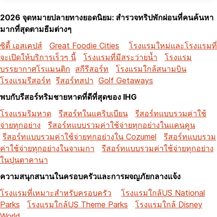
2026 จุดหมายปลายทางยอดนิยม: สำรวจทริปพักผ่อนที่คนค้นหา
มากที่สุดตามธีมต่างๆ
ซิตี้ เอสเคปส์
Great Foodie Cities
โรงแรมใหม่และโรงแรมที่
จะเปิดให้บริการเร็วๆ นี้
โรงแรมที่มีสระว่ายน้ำ
โรงแรม
บรรยากาศโรแมนติก
สกีรีสอร์ท
โรงแรมใกล้สนามบิน
โรงแรมรีสอร์ท
รีสอร์ทสปา
Golf Getaways
พบกับรีสอร์ทริมชายหาดที่ดีที่สุดของ IHG
โรงแรมริมหาด
รีสอร์ทในแคริบเบียน
รีสอร์ทแบบรวมค่าใช้
จ่ายทุกอย่าง
รีสอร์ทแบบรวมค่าใช้จ่ายทุกอย่างในแคนคูน
รีสอร์ทแบบรวมค่าใช้จ่ายทุกอย่างใน Cozumel
รีสอร์ทแบบรวม
ค่าใช้จ่ายทุกอย่างในจาเมกา
รีสอร์ทแบบรวมค่าใช้จ่ายทุกอย่าง
ในปุนตาคานา
ความสนุกสนานในครอบครัวและการผจญภัยกลางแจ้ง
โรงแรมที่เหมาะสำหรับครอบครัว
โรงแรมใกล้US National
Parks
โรงแรมใกล้US Theme Parks
โรงแรมใกล้ Disney
World