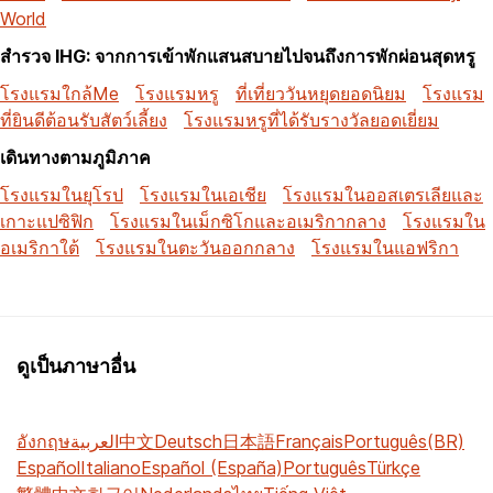
World
สำรวจ IHG: จากการเข้าพักแสนสบายไปจนถึงการพักผ่อนสุดหรู
โรงแรมใกล้Me
โรงแรมหรู
ที่เที่ยววันหยุดยอดนิยม
โรงแรม
ที่ยินดีต้อนรับสัตว์เลี้ยง
โรงแรมหรูที่ได้รับรางวัลยอดเยี่ยม
เดินทางตามภูมิภาค
โรงแรมในยุโรป
โรงแรมในเอเชีย
โรงแรมในออสเตรเลียและ
เกาะแปซิฟิก
โรงแรมในเม็กซิโกและอเมริกากลาง
โรงแรมใน
อเมริกาใต้
โรงแรมในตะวันออกกลาง
โรงแรมในแอฟริกา
ดูเป็นภาษาอื่น
อังกฤษ
العربية
中文
Deutsch
日本語
Français
Português(BR)
Español
Italiano
Español (España)
Português
Türkçe