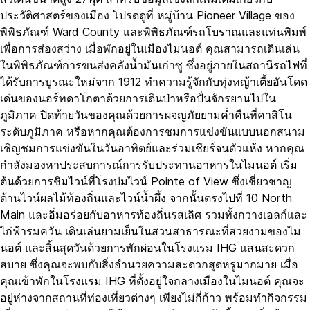
ประวัติศาสตร์ของเมือง โปรดดูที่ หมู่บ้าน Pioneer Village ของ
พิพิธภัณฑ์ Ward County และพิพิธภัณฑ์รถโบราณและแท่นพิมพ์
เพื่อการส่องสว่าง เมื่อพักอยู่ในเมืองไมนอต์ คุณสามารถเดินเล่น
ในพิพิธภัณฑ์การขนส่งคลังน้ำมันเก่าซู ซึ่งอยู่ภายในสถานีรถไฟที่
ได้รับการบูรณะใหม่จาก 1912 ทำความรู้จักกับทุ่งหญ้าเตี้ยอันโดด
เด่นของนอร์ทดาโกตาด้วยการเดินป่าหรือปั่นจักรยานไปใน
ภูมิภาค ปิดท้ายวันของคุณด้วยการผจญภัยยามค่ำคืนที่คาสิโน
ระดับภูมิภาค หรือหากคุณต้องการชมการแข่งขันแบบนอกสนาม
เชิญชมการแข่งขันในวันอาทิตย์และร่วมเชียร์จนตัวแห้ง หากคุณ
กำลังมองหาประสบการณ์การรับประทานอาหารในไมนอต์ เริ่ม
ต้นด้วยการชิมไวน์ที่โรงบ่มไวน์ Pointe of View ซึ่งเชี่ยวชาญ
ด้านไวน์ผลไม้ท้องถิ่นและไวน์น้ำผึ้ง จากนั้นตรงไปที่ 10 North
Main และอิ่มอร่อยกับอาหารท้องถิ่นรสเลิศ รวมทั้งกวางเอลก์และ
ไก่ฟ้ารมควัน เดินเล่นยามเย็นในสวนสาธารณะที่สวยงามของไม
นอต์ และสิ้นสุดวันด้วยการพักผ่อนในโรงแรม IHG แสนสะดวก
สบาย ซึ่งคุณจะพบกับสิ่งอำนวยความสะดวกสุดหรูมากมาย เมื่อ
คุณเข้าพักในโรงแรม IHG ที่ตั้งอยู่ใจกลางเมืองในไมนอต์ คุณจะ
อยู่ห่างจากสถานที่ท่องเที่ยวต่างๆ เพียงไม่กี่ก้าว พร้อมทำกิจกรรม