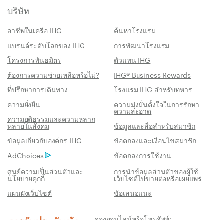
บริษัท
อาชีพในเครือ IHG
ค้นหาโรงแรม
แบรนด์ระดับโลกของ IHG
การพัฒนาโรงแรม
โครงการพันธมิตร
ตัวแทน IHG
ต้องการความช่วยเหลือหรือไม่?
IHG® Business Rewards
ที่ปรึกษาการเดินทาง
โรงแรม IHG สำหรับทหาร
ความยั่งยืน
ความมุ่งมั่นตั้งใจในการรักษา
ความสะอาด
ความยุติธรรมและความหลาก
หลายในสังคม
ข้อมูลและสื่อสำหรับสมาชิก
สิทธิประโชน์เมื่อจองกับเรา
ข้อมูลเกี่ยวกับองค์กร IHG
ข้อตกลงและเงื่อนไขสมาชิก
AdChoices
ข้อตกลงการใช้งาน
การรับประกันห้องพักราคาดีที่สุด
เราสัญญาว่าคุณจะได้รับราคาต่ำที่สุดทาง
ศูนย์ความเป็นส่วนตัวและ
การนำข้อมูลส่วนตัวของผู้ใช้
นโยบายคุกกี้
เว็บไซต์ไปขายต่อหรือเผยแพร่
ออนไลน์ มิฉะนั้น เราจะปรับให้ตรงกับราคาที่ถูก
แผนผังเว็บไซต์
ข้อเสนอแนะ
กว่า พร้อมให้คะแนน IHG® One Rewards แก่
คุณถึงห้าเท่า สูงสุด 40,000 คะแนน
จองออนไลน์หรือโทรศัพท์: