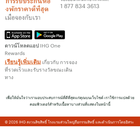
รับประกันการจองทางออนไลน์
1 877 834 3613
รับประกันห้องพักของคุณแล้ว
ไม่มีค่าธรรมเนียมการจอง!
เราไม่คิดค่าธรรมเนียมการจองสำหรับการจอง
โดยตรงกับเรา
ดาวน์โหลดแอป IHG One
ข้อมูลส่วนบุคคล และการรักษาความปลอดภัย
Rewards
เว็บไซต์
เรียนรู้เพิ่มเติม
เกี่ยวกับ การจอง
IHG ดำเนินการด้านความเป็นส่วนตัวอย่างจริงจัง
ที่รวดเร็วและรับรางวัลขณะเดิน
เพื่อคุ้มครองคุณ ข้อมูลส่วนบุคคลทั้งหมดที่คุณให้
ทาง
จะมีการเข้ารหัส และปลอดภัย
เพื่อให้มั่นใจว่าเรามอบประสบการณ์ที่ดีที่สุดแก่คุณบนเว็บไซต์ เราใช้การแปลด้วย
คอมพิวเตอร์สำหรับเนื้อหาบางส่วนที่แสดงในหน้านี้
© 2026 IHG สงวนลิขสิทธิ์ โรงแรมส่วนใหญ่ถือกรรมสิทธิ์ และดำเนินการโดยอิสระ