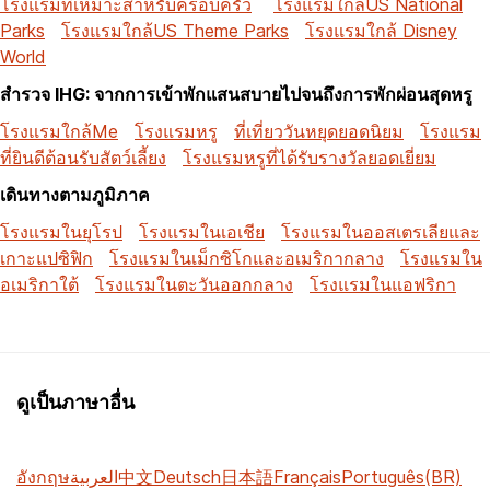
โรงแรมที่เหมาะสำหรับครอบครัว
โรงแรมใกล้US National
Parks
โรงแรมใกล้US Theme Parks
โรงแรมใกล้ Disney
World
สำรวจ IHG: จากการเข้าพักแสนสบายไปจนถึงการพักผ่อนสุดหรู
โรงแรมใกล้Me
โรงแรมหรู
ที่เที่ยววันหยุดยอดนิยม
โรงแรม
ที่ยินดีต้อนรับสัตว์เลี้ยง
โรงแรมหรูที่ได้รับรางวัลยอดเยี่ยม
เดินทางตามภูมิภาค
โรงแรมในยุโรป
โรงแรมในเอเชีย
โรงแรมในออสเตรเลียและ
เกาะแปซิฟิก
โรงแรมในเม็กซิโกและอเมริกากลาง
โรงแรมใน
อเมริกาใต้
โรงแรมในตะวันออกกลาง
โรงแรมในแอฟริกา
ดูเป็นภาษาอื่น
อังกฤษ
العربية
中文
Deutsch
日本語
Français
Português(BR)