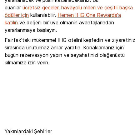
yararlanacak ve puan kazanacaksınız. Bu
puanlar
ücretsiz geceler, havayolu milleri ve çeşitli başka
ödüller için
kullanılabilir.
Hemen IHG One Rewards'a
katılın
ve değerli bir üye olmanın avantajlarından
yararlanmaya başlayın.
Fairfax'taki mükemmel IHG otelini keşfedin ve ziyaretiniz
sırasında unutulmaz anılar yaratın. Konaklamanız için
bugün rezervasyon yapın ve seyahatinizi olağanüstü
kılmamıza izin verin.
Yakınlardaki Şehirler