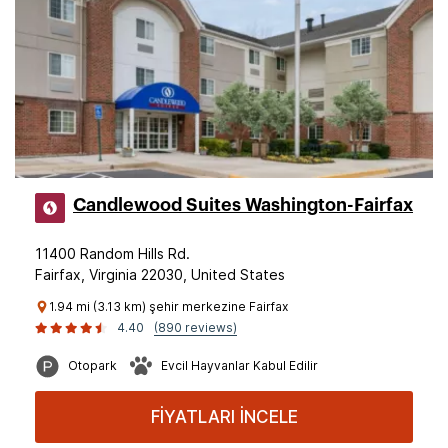
Candlewood Suites Washington-Fairfax
11400 Random Hills Rd.
Fairfax, Virginia 22030, United States
1.94 mi (3.13 km) şehir merkezine Fairfax
4.40
(890 reviews)
Otopark
Evcil Hayvanlar Kabul Edilir
FİYATLARI İNCELE