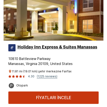
Holiday Inn Express & Suites Manassas
10810 Battleview Parkway
Manassas, Virginia 20109, United States
11.81 mi (19.01 km) şehir merkezine Fairfax
4.30
(1225 reviews)
Otopark
FİYATLARI İNCELE