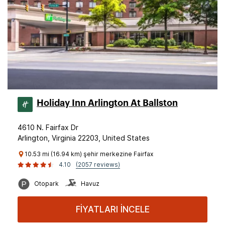
Holiday Inn Arlington At Ballston
4610 N. Fairfax Dr
Arlington, Virginia 22203, United States
10.53 mi (16.94 km) şehir merkezine Fairfax
4.10
(2057 reviews)
Otopark
Havuz
FİYATLARI İNCELE