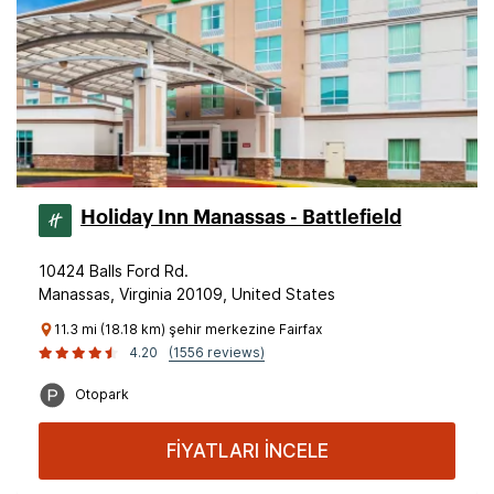
Holiday Inn Manassas - Battlefield
10424 Balls Ford Rd.
Manassas, Virginia 20109, United States
11.3 mi (18.18 km) şehir merkezine Fairfax
4.20
(1556 reviews)
Otopark
FİYATLARI İNCELE