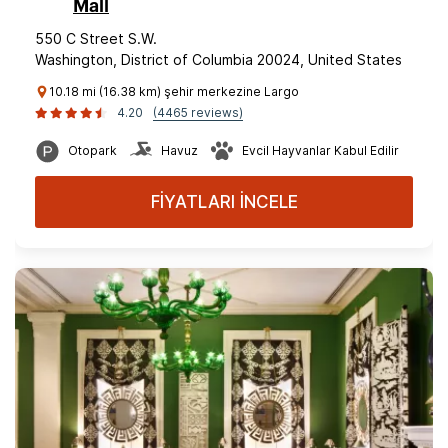
Mall
550 C Street S.W.
Washington, District of Columbia 20024, United States
10.18 mi (16.38 km) şehir merkezine Largo
4.20
(4465 reviews)
Otopark
Havuz
Evcil Hayvanlar Kabul Edilir
FİYATLARI İNCELE