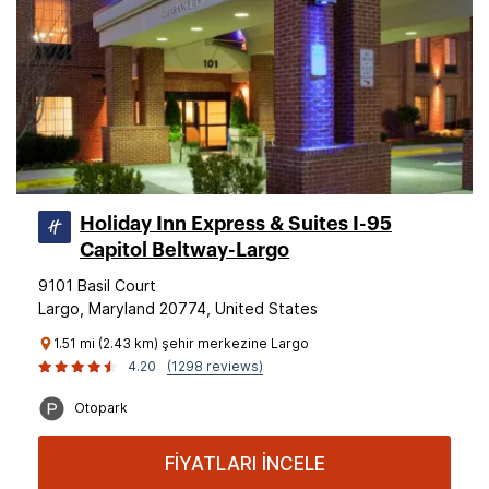
Holiday Inn Express & Suites I-95
Capitol Beltway-Largo
9101 Basil Court
Largo, Maryland 20774, United States
1.51 mi (2.43 km) şehir merkezine Largo
4.20
(1298 reviews)
Otopark
FİYATLARI İNCELE