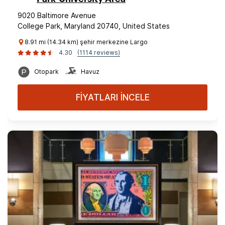
9020 Baltimore Avenue
College Park, Maryland 20740, United States
8.91 mi (14.34 km) şehir merkezine Largo
4.30
(1114 reviews)
Otopark
Havuz
FİYATLARI İNCELE