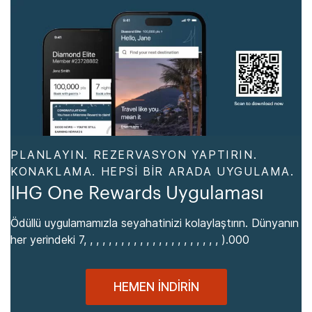
PLANLAYIN. REZERVASYON YAPTIRIN.
KONAKLAMA. HEPSI BIR ARADA UYGULAMA.
IHG One Rewards Uygulaması
Ödüllü uygulamamızla seyahatinizi kolaylaştırın. Dünyanın
her yerindeki 7, , , , , , , , , , , , , , , , , , , , , , ).000
HEMEN İNDIRIN