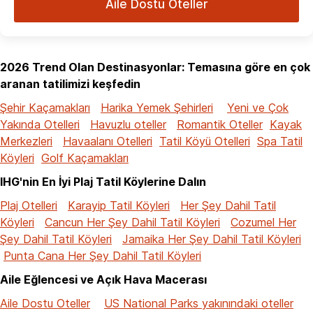
Aile Dostu Oteller
2026 Trend Olan Destinasyonlar: Temasına göre en çok
aranan tatilimizi keşfedin
Şehir Kaçamakları
Harika Yemek Şehirleri
Yeni ve Çok
Yakında Otelleri
Havuzlu oteller
Romantik Oteller
Kayak
Merkezleri
Havaalanı Otelleri
Tatil Köyü Otelleri
Spa Tatil
Köyleri
Golf Kaçamakları
IHG'nin En İyi Plaj Tatil Köylerine Dalın
Plaj Otelleri
Karayip Tatil Köyleri
Her Şey Dahil Tatil
Köyleri
Cancun Her Şey Dahil Tatil Köyleri
Cozumel Her
Şey Dahil Tatil Köyleri
Jamaika Her Şey Dahil Tatil Köyleri
Punta Cana Her Şey Dahil Tatil Köyleri
Aile Eğlencesi ve Açık Hava Macerası
Aile Dostu Oteller
US National Parks yakınındaki oteller