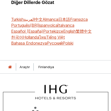
Diğer Dillerde Gözat
Turkish
العربية
中文
Almanca
日本語
Fransızca
Português(BR)
İspanyolca
İtalyanca
Español (España)
Portekizce
English
繁體中文
한국어
Hollanda
ไทย
Tiếng Việt
Bahasa Endonezya
Русский
Polski
Araştır
Finlandiya