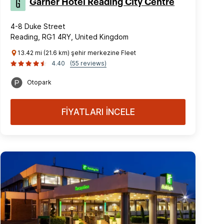
Garner Hotel Reading City Centre
4-8 Duke Street
Reading, RG1 4RY, United Kingdom
13.42 mi (21.6 km) şehir merkezine Fleet
4.40
(55 reviews)
Otopark
FİYATLARI İNCELE