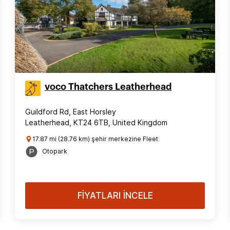
voco Thatchers Leatherhead
Guildford Rd, East Horsley
Leatherhead, KT24 6TB, United Kingdom
17.87 mi (28.76 km) şehir merkezine Fleet
Otopark
FİYATLARI İNCELE