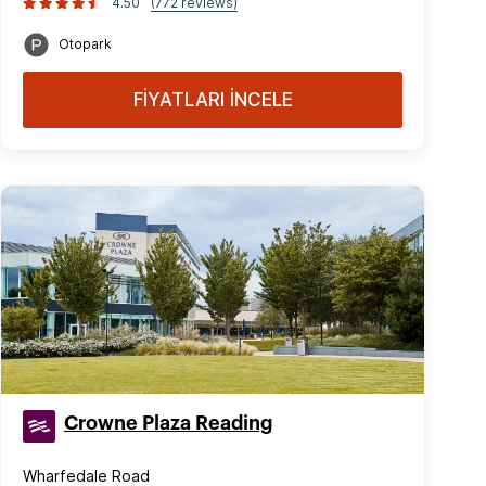
4.50
(772 reviews)
Otopark
FİYATLARI İNCELE
Crowne Plaza Reading
Wharfedale Road