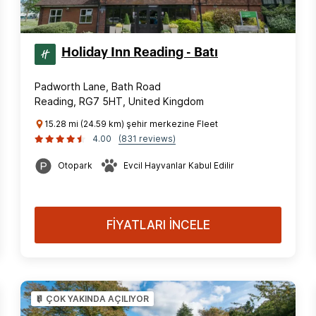
Holiday Inn Reading - Batı
Padworth Lane, Bath Road
Reading, RG7 5HT, United Kingdom
15.28 mi (24.59 km) şehir merkezine Fleet
4.00
(831 reviews)
Otopark
Evcil Hayvanlar Kabul Edilir
FİYATLARI İNCELE
ÇOK YAKINDA AÇILIYOR