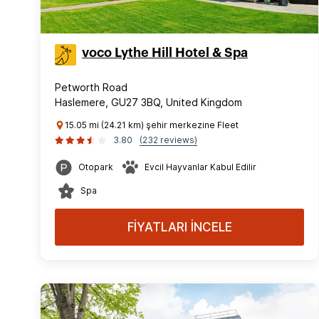
voco Lythe Hill Hotel & Spa
Petworth Road
Haslemere, GU27 3BQ, United Kingdom
15.05 mi (24.21 km) şehir merkezine Fleet
3.80
(232 reviews)
Otopark
Evcil Hayvanlar Kabul Edilir
Spa
FİYATLARI İNCELE