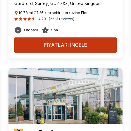
Guildford, Surrey, GU2 7XZ, United Kingdom
10.73 mi (17.26 km) şehir merkezine Fleet
4.20
(2213 reviews)
Otopark
Spa
FİYATLARI İNCELE