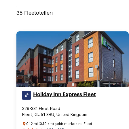
35
Fleet
otelleri
Holiday Inn Express Fleet
329-331 Fleet Road
Fleet, GU51 3BU, United Kingdom
0.12 mi (0.19 km) şehir merkezine Fleet