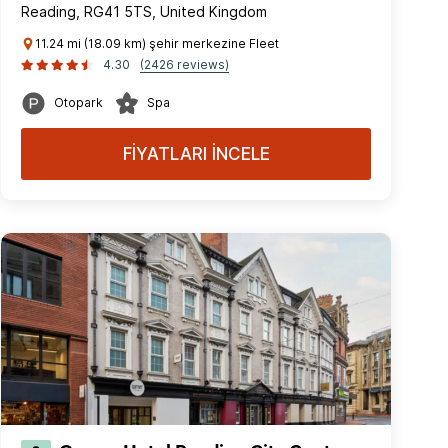
Reading, RG41 5TS, United Kingdom
11.24 mi (18.09 km) şehir merkezine Fleet
4.30
(2426 reviews)
Otopark
Spa
FİYATLARI İNCELE