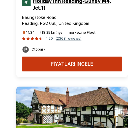
Holiday Inn Reading-Güney M4,
Jct.11
Basingstoke Road
Reading, RG2 0SL, United Kingdom
11.34 mi (18.25 km) şehir merkezine Fleet
4.20
(2368 reviews)
Otopark
FİYATLARI İNCELE