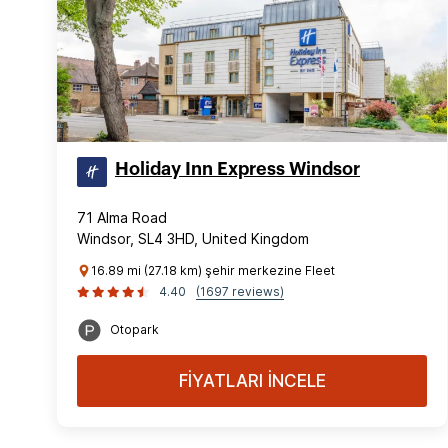
Holiday Inn Express Windsor
71 Alma Road
Windsor, SL4 3HD, United Kingdom
16.89 mi (27.18 km) şehir merkezine Fleet
4.40
(1697 reviews)
Otopark
FİYATLARI İNCELE