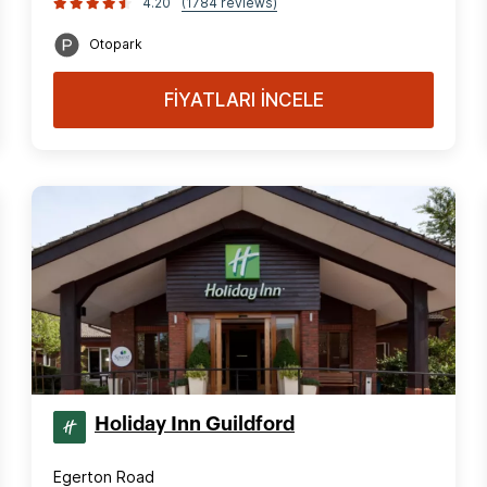
4.20
(1784 reviews)
Otopark
FİYATLARI İNCELE
Holiday Inn Guildford
Egerton Road