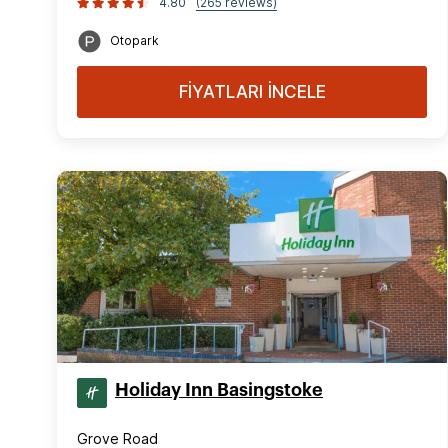
4.80
(265 reviews)
Otopark
FİYATLARI İNCELE
Holiday Inn Basingstoke
Grove Road