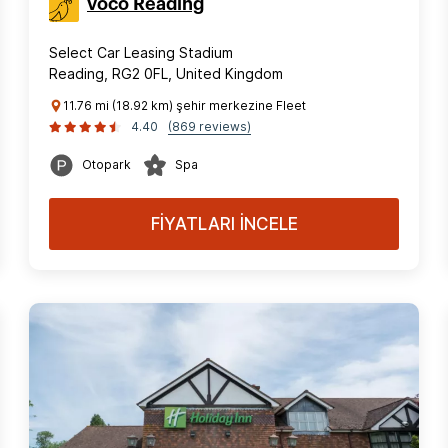
voco Reading
Select Car Leasing Stadium
Reading, RG2 0FL, United Kingdom
11.76 mi (18.92 km) şehir merkezine Fleet
4.40
(869 reviews)
Otopark
Spa
FİYATLARI İNCELE