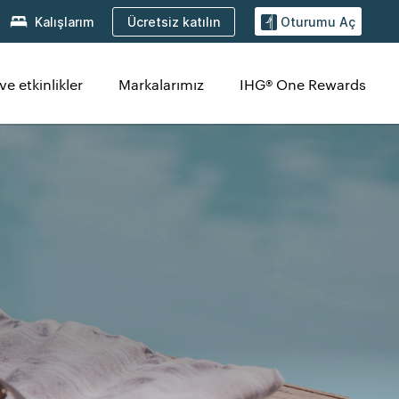
Ücretsiz katılın
Kalışlarım
Oturumu Aç
ve etkinlikler
Markalarımız
IHG® One Rewards