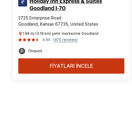
Holiday Inn Express & Suites
Goodland I-70
2725 Enterprise Road
Goodland, Kansas 67735, United States
1.98 mi (3.18 km) şehir merkezine Goodland
4.60
(470 reviews)
Otopark
FİYATLARI İNCELE