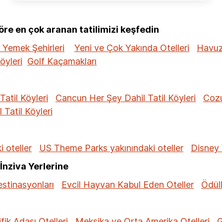
e en çok aranan tatilimizi keşfedin
 Yemek Şehirleri
Yeni ve Çok Yakında Otelleri
Havuzl
öyleri
Golf Kaçamakları
Tatil Köyleri
Cancun Her Şey Dahil Tatil Köyleri
Cozu
Tatil Köyleri
 oteller
US Theme Parks yakınındaki oteller
Disney 
İnziva Yerlerine
estinasyonları
Evcil Hayvan Kabul Eden Oteller
Ödüll
fik Adası Otelleri
Meksika ve Orta Amerika Otelleri
G