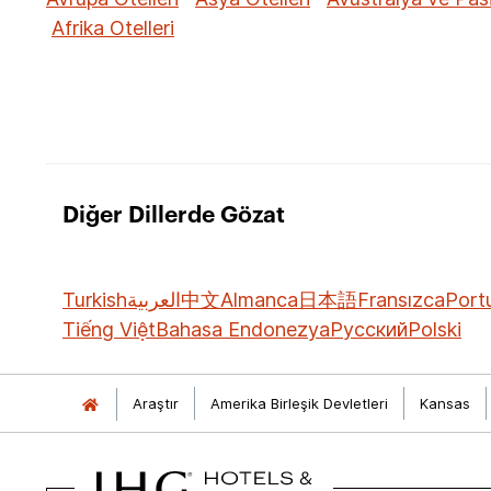
Afrika Otelleri
Diğer Dillerde Gözat
Turkish
العربية
中文
Almanca
日本語
Fransızca
Port
Tiếng Việt
Bahasa Endonezya
Русский
Polski
Araştır
Amerika Birleşik Devletleri
Kansas