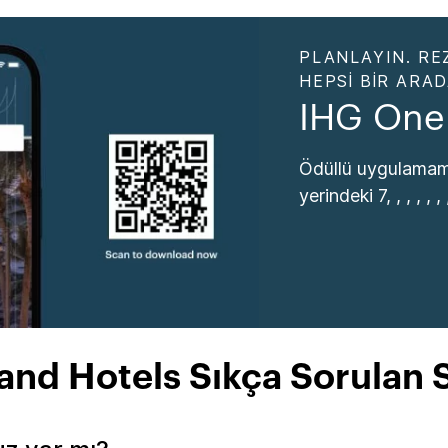
PLANLAYIN. RE
HEPSI BIR ARA
IHG One
Ödüllü uygulamamı
yerindeki 7, , , , , , , 
nd Hotels Sıkça Sorulan 