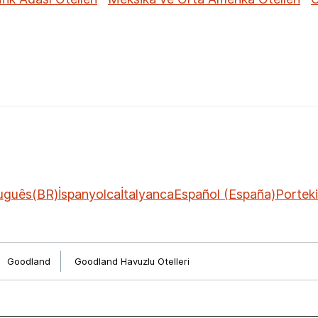
uguês(BR)
İspanyolca
İtalyanca
Español (España)
Portek
Goodland
Goodland Havuzlu Otelleri