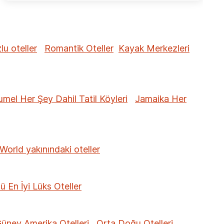
u oteller
Romantik Oteller
Kayak Merkezleri
mel Her Şey Dahil Tatil Köyleri
Jamaika Her
World yakınındaki oteller
ü En İyi Lüks Oteller
üney Amerika Otelleri
Orta Doğu Otelleri