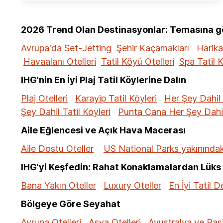
2026 Trend Olan Destinasyonlar: Temasına gör
Avrupa'da Set-Jetting
Şehir Kaçamakları
Harika
Havaalanı Otelleri
Tatil Köyü Otelleri
Spa Tatil K
IHG'nin En İyi Plaj Tatil Köylerine Dalın
Plaj Otelleri
Karayip Tatil Köyleri
Her Şey Dahil 
Şey Dahil Tatil Köyleri
Punta Cana Her Şey Dahil 
Aile Eğlencesi ve Açık Hava Macerası
Aile Dostu Oteller
US National Parks yakınındaki
IHG'yi Keşfedin: Rahat Konaklamalardan Lüks 
Bana Yakın Oteller
Luxury Oteller
En İyi Tatil D
Bölgeye Göre Seyahat
Avrupa Otelleri
Asya Otelleri
Avustralya ve Pasi