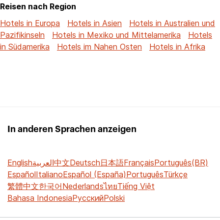
Reisen nach Region
Hotels in Europa
Hotels in Asien
Hotels in Australien und
Pazifikinseln
Hotels in Mexiko und Mittelamerika
Hotels
in Südamerika
Hotels im Nahen Osten
Hotels in Afrika
In anderen Sprachen anzeigen
English
العربية
中文
Deutsch
日本語
Français
Português(BR)
Español
Italiano
Español (España)
Português
Türkçe
繁體中文
한국어
Nederlands
ไทย
Tiếng Việt
Bahasa Indonesia
Русский
Polski