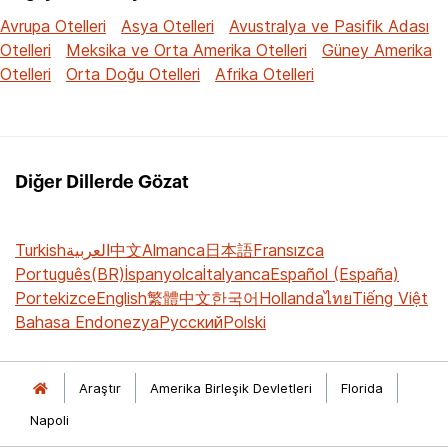
Avrupa Otelleri
Asya Otelleri
Avustralya ve Pasifik Adası
Otelleri
Meksika ve Orta Amerika Otelleri
Güney Amerika
Otelleri
Orta Doğu Otelleri
Afrika Otelleri
Diğer Dillerde Gözat
Turkish
العربية
中文
Almanca
日本語
Fransızca
Português(BR)
İspanyolca
İtalyanca
Español (España)
Portekizce
English
繁體中文
한국어
Hollanda
ไทย
Tiếng Việt
Bahasa Endonezya
Русский
Polski
Araştır
Amerika Birleşik Devletleri
Florida
Napoli