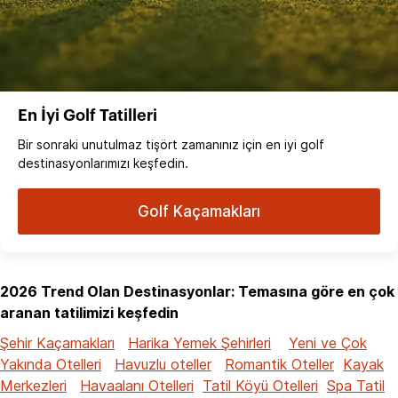
En İyi Golf Tatilleri
Bir sonraki unutulmaz tişört zamanınız için en iyi golf
destinasyonlarımızı keşfedin.
Golf Kaçamakları
2026 Trend Olan Destinasyonlar: Temasına göre en çok
aranan tatilimizi keşfedin
Şehir Kaçamakları
Harika Yemek Şehirleri
Yeni ve Çok
Yakında Otelleri
Havuzlu oteller
Romantik Oteller
Kayak
Merkezleri
Havaalanı Otelleri
Tatil Köyü Otelleri
Spa Tatil