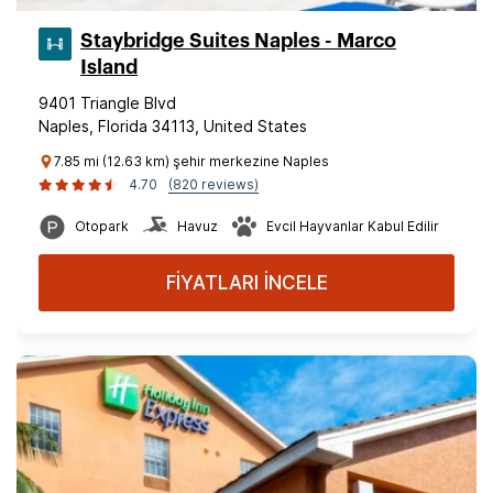
Staybridge Suites Naples - Marco
Island
9401 Triangle Blvd
Naples, Florida 34113, United States
7.85 mi (12.63 km) şehir merkezine Naples
4.70
(820 reviews)
Otopark
Havuz
Evcil Hayvanlar Kabul Edilir
FİYATLARI İNCELE