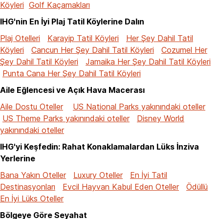
Köyleri
Golf Kaçamakları
IHG'nin En İyi Plaj Tatil Köylerine Dalın
Plaj Otelleri
Karayip Tatil Köyleri
Her Şey Dahil Tatil
Köyleri
Cancun Her Şey Dahil Tatil Köyleri
Cozumel Her
Şey Dahil Tatil Köyleri
Jamaika Her Şey Dahil Tatil Köyleri
Punta Cana Her Şey Dahil Tatil Köyleri
Aile Eğlencesi ve Açık Hava Macerası
Aile Dostu Oteller
US National Parks yakınındaki oteller
US Theme Parks yakınındaki oteller
Disney World
yakınındaki oteller
IHG'yi Keşfedin: Rahat Konaklamalardan Lüks İnziva
Yerlerine
Bana Yakın Oteller
Luxury Oteller
En İyi Tatil
Destinasyonları
Evcil Hayvan Kabul Eden Oteller
Ödüllü
En İyi Lüks Oteller
Bölgeye Göre Seyahat