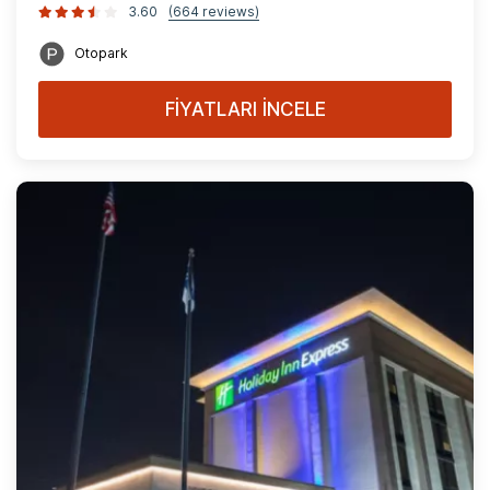
3.60
(664 reviews)
Otopark
FİYATLARI İNCELE