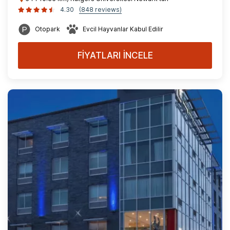
4.30
(848 reviews)
Otopark
Evcil Hayvanlar Kabul Edilir
FİYATLARI İNCELE