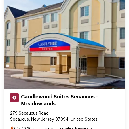
Candlewood Suites Secaucus -
Meadowlands
279 Secaucus Road
Secaucus, New Jersey 07094, United States
644 10.36 km) Rutgers Üniversitesi Newark'tan