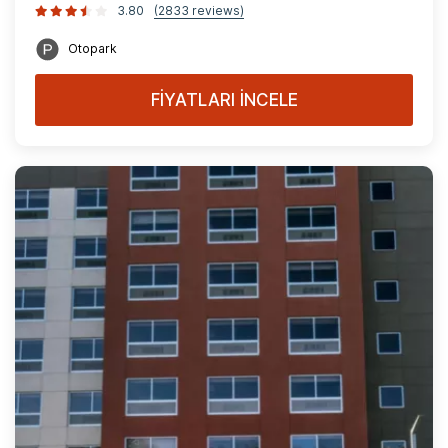
3.80
(2833 reviews)
Otopark
FİYATLARI İNCELE