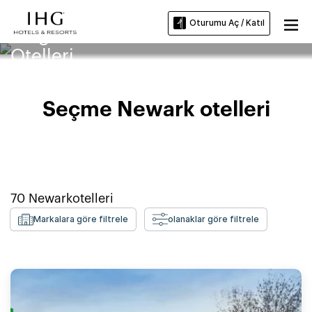
Oturumu Aç / Katıl
Rutgers Üniversitesi Newark
Otelleri
Seçme Newark otelleri
70
Newark
otelleri
Markalara göre filtrele
olanaklar göre filtrele