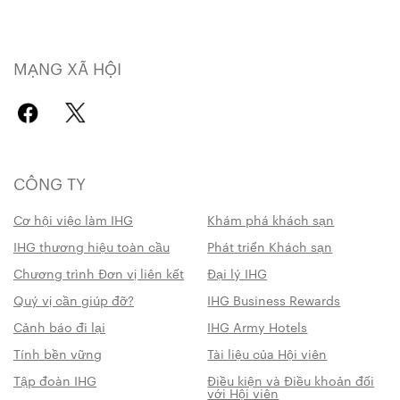
MẠNG XÃ HỘI
CÔNG TY
Cơ hội việc làm IHG
Khám phá khách sạn
IHG thương hiệu toàn cầu
Phát triển Khách sạn
Chương trình Đơn vị liên kết
Đại lý IHG
Quý vị cần giúp đỡ?
IHG Business Rewards
Cảnh báo đi lại
IHG Army Hotels
Tính bền vững
Tài liệu của Hội viên
Tập đoàn IHG
Điều kiện và Điều khoản đối
với Hội viên