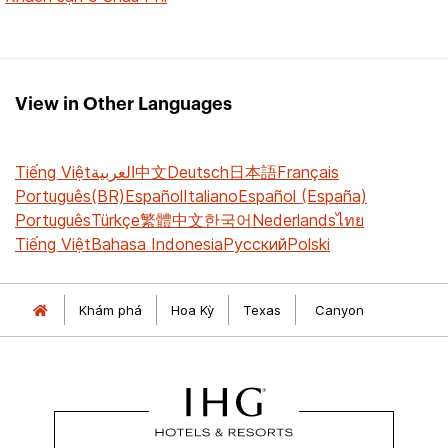
View in Other Languages
Tiếng Việt
العربية
中文
Deutsch
日本語
Français
Português(BR)
Español
Italiano
Español (España)
Português
Türkçe
繁體中文
한국어
Nederlands
ไทย
Tiếng Việt
Bahasa Indonesia
Русский
Polski
Khám phá
Hoa Kỳ
Texas
Canyon