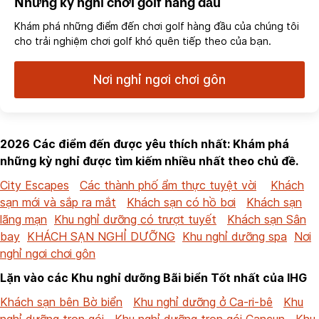
Những kỳ nghỉ chơi golf hàng đầu
Khám phá những điểm đến chơi golf hàng đầu của chúng tôi
cho trải nghiệm chơi golf khó quên tiếp theo của bạn.
Nơi nghỉ ngơi chơi gôn
2026 Các điểm đến được yêu thích nhất: Khám phá
những kỳ nghỉ được tìm kiếm nhiều nhất theo chủ đề.
City Escapes
Các thành phố ẩm thực tuyệt vời
Khách
sạn mới và sắp ra mắt
Khách sạn có hồ bơi
Khách sạn
lãng mạn
Khu nghỉ dưỡng có trượt tuyết
Khách sạn Sân
bay
KHÁCH SẠN NGHỈ DƯỠNG
Khu nghỉ dưỡng spa
Nơi
nghỉ ngơi chơi gôn
Lặn vào các Khu nghỉ dưỡng Bãi biển Tốt nhất của IHG
Khách sạn bên Bờ biển
Khu nghỉ dưỡng ở Ca-ri-bê
Khu
nghỉ dưỡng trọn gói
Khu nghỉ dưỡng trọn gói Cancun
Khu