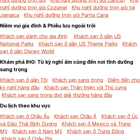
nghỉ dưỡng trọn gói Cozumel
Khu nghỉ dưỡng trọn gói tại
Jamaica
Khu nghỉ dưỡng trọn gói Punta Cana
Niềm vui gia đình & Phiêu lưu ngoài trời
Khách sạn dành cho gia đình
Khách sạn ở gần US
National Parks
Khách sạn ở gần US Theme Parks
Khách
sạn ở gần Disney World
Khám phá IHG: Từ kỳ nghỉ ấm cúng đến nơi tĩnh dưỡng
sang trọng
Khách sạn ở gần Tôi
Khách sạn sang trọng
Điểm đến cho
kỳ nghỉ hàng đầu
Khách sạn Thân thiện với Thú cưng
Khách sạn sang trọng đạt giải thưởng hàng đầu
Du lịch theo khu vực
Khách sạn ở Châu Âu
Khách sạn Châu Á
Khách sạn ở Úc
và Đảo Thái Bình Dương
Khách sạn ở Mexico và Trung
Mỹ
Khách sạn ở Nam Mỹ
Khách sạn ở Trung Đông
Khách sạn ở Châu Phi