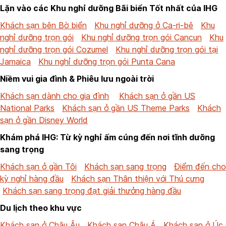
Lặn vào các Khu nghỉ dưỡng Bãi biển Tốt nhất của IHG
Khách sạn bên Bờ biển
Khu nghỉ dưỡng ở Ca-ri-bê
Khu
nghỉ dưỡng trọn gói
Khu nghỉ dưỡng trọn gói Cancun
Khu
nghỉ dưỡng trọn gói Cozumel
Khu nghỉ dưỡng trọn gói tại
Jamaica
Khu nghỉ dưỡng trọn gói Punta Cana
Niềm vui gia đình & Phiêu lưu ngoài trời
Khách sạn dành cho gia đình
Khách sạn ở gần US
National Parks
Khách sạn ở gần US Theme Parks
Khách
sạn ở gần Disney World
Khám phá IHG: Từ kỳ nghỉ ấm cúng đến nơi tĩnh dưỡng
sang trọng
Khách sạn ở gần Tôi
Khách sạn sang trọng
Điểm đến cho
kỳ nghỉ hàng đầu
Khách sạn Thân thiện với Thú cưng
Khách sạn sang trọng đạt giải thưởng hàng đầu
Du lịch theo khu vực
Khách sạn ở Châu Âu
Khách sạn Châu Á
Khách sạn ở Úc