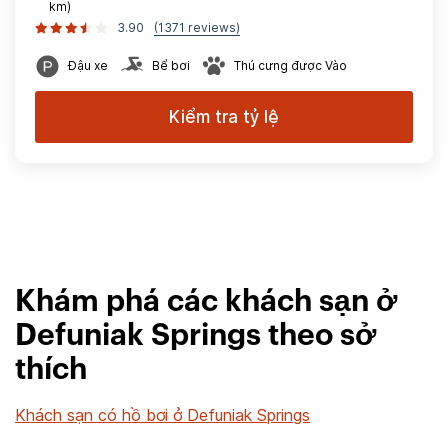
km)
3.90
(1371 reviews)
Đậu xe
Bể bơi
Thú cưng được Vào
Kiểm tra tỷ lệ
Khám phá các khách sạn ở
Defuniak Springs theo sở
thích
Khách sạn có hồ bơi ở Defuniak Springs