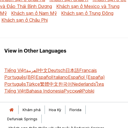
và Đảo Thái Bình Dương
Khách sạn ở Mexico và Trung
Mỹ
Khách sạn ở Nam Mỹ
Khách sạn ở Trung Đông
Khách sạn ở Châu Phi
View in Other Languages
Tiếng Việt
العربية
中文
Deutsch
日本語
Français
Português(BR)
Español
Italiano
Español (España)
Português
Türkçe
繁體中文
한국어
Nederlands
ไทย
Tiếng Việt
Bahasa Indonesia
Русский
Polski
Khám phá
Hoa Kỳ
Florida
Defuniak Springs
Khách sạn thân thiện với vật nuôi ở Defuniak Springs