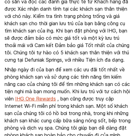
có sẵn và đọc các đánh giá thực tế từ Khách hàng đã
được Xác nhận danh tính tại các khách sạn thân thiện
với chó này. Kiểm tra tình trạng phòng trống và giá
khách sạn cho thời gian lưu trú của bạn bằng công cụ
tìm khách sạn của ihg. Khi bạn đặt phòng với IHG, bạn
sẽ được đảm bảo có mức giá tốt và một kỳ lưu trú
thoải mái với Cam kết Đảm bảo giá Tốt nhất của chúng
tôi. Chúng tôi tự hào có 5 khách sạn thân thiện với thú
cưng tại Defuniak Springs, với nhiều Tiện ích đa dạng.
Nhập ngày đi của bạn để xem các ưu đãi tốt nhất về
phòng khách sạn và sử dụng các tính năng tìm kiếm
nâng cao của chúng tôi để tìm những khách sạn có các
tiện nghi mà bạn mong muốn. Khi lưu trú với tư cách hội
viên
IHG One Rewards
, bạn cũng được truy cập
Internet Wi-Fi miễn phí trong khách sạn. Một số khách
sạn của chúng tôi có hồ bơi trong nhà, trong khi những
khách sạn khác cung cấp bữa sáng nóng sốt, bếp trong
phòng và dịch vụ spa. Chúng tôi giúp bạn dễ dàng đặt
phòng khách sạn hoàn hảo cho chuyến đi của mình.