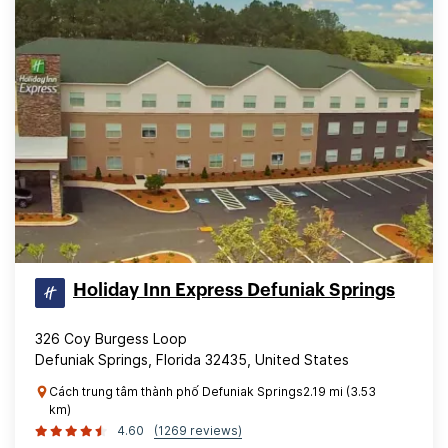
Holiday Inn Express Defuniak Springs
326 Coy Burgess Loop
Defuniak Springs, Florida 32435, United States
Cách trung tâm thành phố Defuniak Springs2.19 mi (3.53
km)
4.60
(1269 reviews)