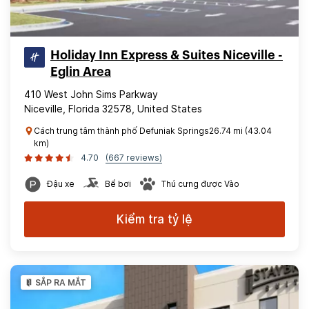
Holiday Inn Express & Suites Niceville -
Eglin Area
410 West John Sims Parkway
Niceville, Florida 32578, United States
Cách trung tâm thành phố Defuniak Springs26.74 mi (43.04
km)
4.70
(667 reviews)
Đậu xe
Bể bơi
Thú cưng được Vào
Kiểm tra tỷ lệ
SẮP RA MẮT