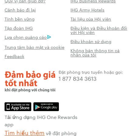
Quý vị cần giúp đỡ?
IHG Business Rewards
Cảnh báo đi lại
IHG Army Hotels
Tính bền vững
Tài liệu của Hội viên
Tập đoàn IHG
Điều kiện và Điều khoản đối
với Hội viên
Lựa chọn quảng cáo
Điều khoản sử dụng
Trung tâm bảo mật và cookie
Không bán thông tin cá
nhân của tôi
Feedback
Đặt phòng trực tuyến hoặc gọi:
1 877 834 3613
Tải ứng dụng IHG One Rewards
app
Tìm hiểu thêm
về đặt phòng