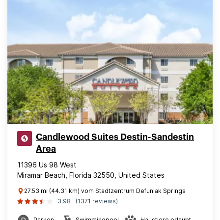
Candlewood Suites Destin-Sandestin
Area
11396 Us 98 West
Miramar Beach, Florida 32550, United States
27.53 mi (44.31 km) vom Stadtzentrum Defuniak Springs
3.98
(1371 reviews)
Parken
Swimmingpool
Haustiere erlaubt