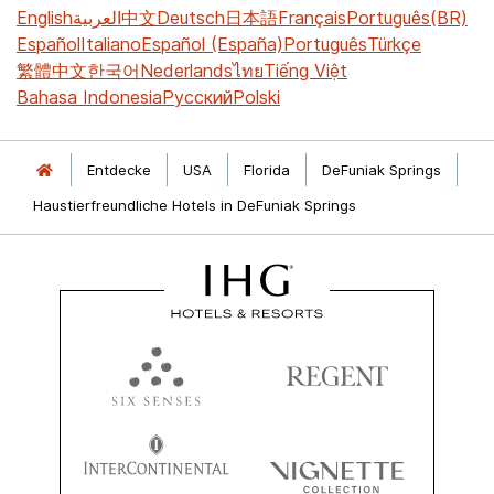
English
العربية
中文
Deutsch
日本語
Français
Português(BR)
Español
Italiano
Español (España)
Português
Türkçe
繁體中文
한국어
Nederlands
ไทย
Tiếng Việt
Bahasa Indonesia
Русский
Polski
Entdecke
USA
Florida
DeFuniak Springs
Haustierfreundliche Hotels in DeFuniak Springs