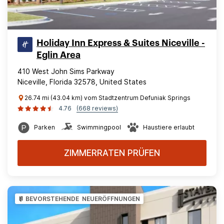
Holiday Inn Express & Suites Niceville -
Eglin Area
410 West John Sims Parkway
Niceville, Florida 32578, United States
26.74 mi (43.04 km) vom Stadtzentrum Defuniak Springs
4.76
(668 reviews)
Parken
Swimmingpool
Haustiere erlaubt
ZIMMERRATEN PRÜFEN
BEVORSTEHENDE NEUERÖFFNUNGEN