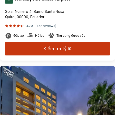
Solar Numero 4, Barrio Santa Rosa
Quito, 00000, Ecuador
4.70
(472 reviews)
Đậu xe
Hồ bơi
Thú cưng được vào
Kiểm tra tỷ lệ