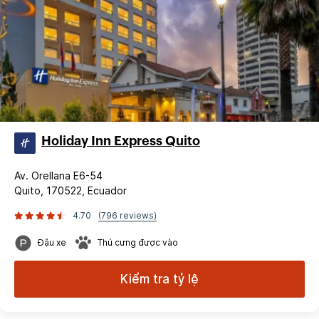
Holiday Inn Express Quito
Av. Orellana E6-54
Quito, 170522, Ecuador
4.70
(796 reviews)
Đậu xe
Thú cưng được vào
Kiểm tra tỷ lệ