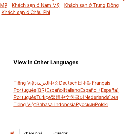
Mỹ
Khách sạn ở Nam Mỹ
Khách sạn ở Trung Đông
Khách sạn ở Châu Phi
View in Other Languages
Tiếng Việt
العربية
中文
Deutsch
日本語
Français
Português(BR)
Español
Italiano
Español (España)
Português
Türkçe
繁體中文
한국어
Nederlands
ไทย
Tiếng Việt
Bahasa Indonesia
Русский
Polski
Khám phá
Ecuador