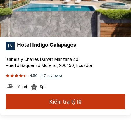
Hotel Indigo Galapagos
Isabela y Charles Darwin Manzana 40
Puerto Baquerizo Moreno, 200150, Ecuador
4.50
(47 reviews)
Hồ bơi
Spa
Kiểm tra tỷ lệ