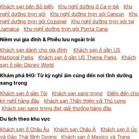
Khách sạn bên Bờ biển
Khu nghỉ dưỡng ở Ca-ri-bê
Khu
nghỉ dưỡng trọn gói
Khu nghỉ dưỡng trọn gói Cancun
Khu
nghỉ dưỡng trọn gói Cozumel
Khu nghỉ dưỡng trọn gói tại
Jamaica
Khu nghỉ dưỡng trọn gói Punta Cana
Niềm vui gia đình & Phiêu lưu ngoài trời
Khách sạn dành cho gia đình
Khách sạn ở gần US
National Parks
Khách sạn ở gần US Theme Parks
Khách
sạn ở gần Disney World
Khám phá IHG: Từ kỳ nghỉ ấm cúng đến nơi tĩnh dưỡng
sang trọng
Khách sạn ở gần Tôi
Khách sạn sang trọng
Điểm đến cho
kỳ nghỉ hàng đầu
Khách sạn Thân thiện với Thú cưng
Khách sạn sang trọng đạt giải thưởng hàng đầu
Du lịch theo khu vực
Khách sạn ở Châu Âu
Khách sạn Châu Á
Khách sạn ở Úc
và Đảo Thái Bình Dương
Khách sạn ở Mexico và Trung