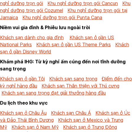
nghỉ dưỡng trọn gói
Khu nghỉ dưỡng trọn gói Cancun
Khu
nghỉ dưỡng trọn gói Cozumel
Khu nghỉ dưỡng trọn gói tại
Jamaica
Khu nghỉ dưỡng trọn gói Punta Cana
Niềm vui gia đình & Phiêu lưu ngoài trời
Khách sạn dành cho gia đình
Khách sạn ở gần US
National Parks
Khách sạn ở gần US Theme Parks
Khách
sạn ở gần Disney World
Khám phá IHG: Từ kỳ nghỉ ấm cúng đến nơi tĩnh dưỡng
sang trọng
Khách sạn ở gần Tôi
Khách sạn sang trọng
Điểm đến cho
kỳ nghỉ hàng đầu
Khách sạn Thân thiện với Thú cưng
Khách sạn sang trọng đạt giải thưởng hàng đầu
Du lịch theo khu vực
Khách sạn ở Châu Âu
Khách sạn Châu Á
Khách sạn ở Úc
và Đảo Thái Bình Dương
Khách sạn ở Mexico và Trung
Mỹ
Khách sạn ở Nam Mỹ
Khách sạn ở Trung Đông