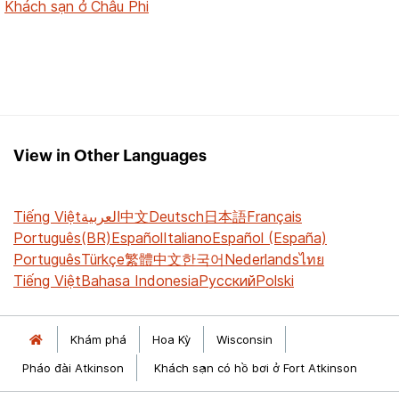
Khách sạn ở Châu Phi
View in Other Languages
Tiếng Việt
العربية
中文
Deutsch
日本語
Français
Português(BR)
Español
Italiano
Español (España)
Português
Türkçe
繁體中文
한국어
Nederlands
ไทย
Tiếng Việt
Bahasa Indonesia
Русский
Polski
Khám phá
Hoa Kỳ
Wisconsin
Pháo đài Atkinson
Khách sạn có hồ bơi ở Fort Atkinson