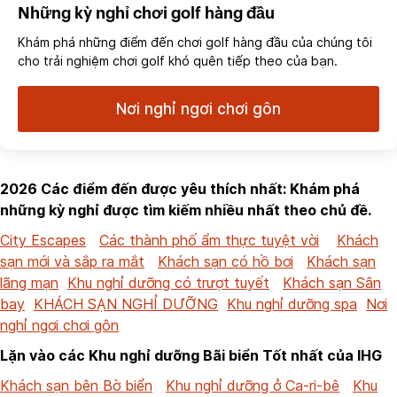
Những kỳ nghỉ chơi golf hàng đầu
Khám phá những điểm đến chơi golf hàng đầu của chúng tôi
cho trải nghiệm chơi golf khó quên tiếp theo của bạn.
Nơi nghỉ ngơi chơi gôn
2026 Các điểm đến được yêu thích nhất: Khám phá
những kỳ nghỉ được tìm kiếm nhiều nhất theo chủ đề.
City Escapes
Các thành phố ẩm thực tuyệt vời
Khách
sạn mới và sắp ra mắt
Khách sạn có hồ bơi
Khách sạn
lãng mạn
Khu nghỉ dưỡng có trượt tuyết
Khách sạn Sân
bay
KHÁCH SẠN NGHỈ DƯỠNG
Khu nghỉ dưỡng spa
Nơi
nghỉ ngơi chơi gôn
Lặn vào các Khu nghỉ dưỡng Bãi biển Tốt nhất của IHG
Khách sạn bên Bờ biển
Khu nghỉ dưỡng ở Ca-ri-bê
Khu