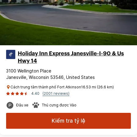
Holiday Inn Express Janesville-I-90 & Us
Hwy 14
3100 Wellington Place
Janesville, Wisconsin 53546, United States
Cách trung tâm thành phố Fort Atkinson16.53 mi (26.6 km)
4.40
(2001 reviews)
Đậu xe
Thú cưng được Vào
Kiểm tra tỷ lệ