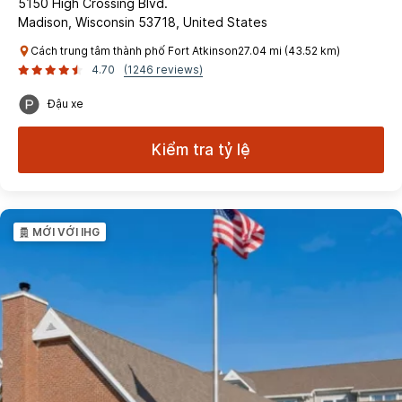
5150 High Crossing Blvd.
Madison, Wisconsin 53718, United States
Cách trung tâm thành phố Fort Atkinson27.04 mi (43.52 km)
4.70
(1246 reviews)
Đậu xe
Kiểm tra tỷ lệ
MỚI VỚI IHG