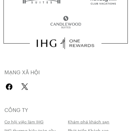
MẠNG XÃ HỘI
CÔNG TY
Cơ hội việc làm IHG
Khám phá khách sạn
IHG thương hiệu toàn cầu
Phát triển Khách sạn