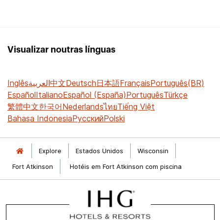
Visualizar noutras línguas
Inglês
العربية
中文
Deutsch
日本語
Français
Português(BR)
Español
Italiano
Español (España)
Português
Türkçe
繁體中文
한국어
Nederlands
ไทย
Tiếng Việt
Bahasa Indonesia
Русский
Polski
Explore
Estados Unidos
Wisconsin
Fort Atkinson
Hotéis em Fort Atkinson com piscina