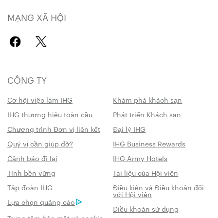
MẠNG XÃ HỘI
CÔNG TY
Cơ hội việc làm IHG
Khám phá khách sạn
IHG thương hiệu toàn cầu
Phát triển Khách sạn
Chương trình Đơn vị liên kết
Đại lý IHG
Quý vị cần giúp đỡ?
IHG Business Rewards
Cảnh báo đi lại
IHG Army Hotels
Tính bền vững
Tài liệu của Hội viên
Tập đoàn IHG
Điều kiện và Điều khoản đối
với Hội viên
Lựa chọn quảng cáo
Điều khoản sử dụng