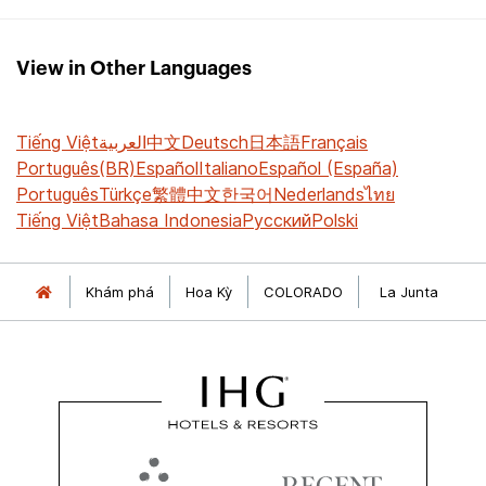
View in Other Languages
Tiếng Việt
العربية
中文
Deutsch
日本語
Français
Português(BR)
Español
Italiano
Español (España)
Português
Türkçe
繁體中文
한국어
Nederlands
ไทย
Tiếng Việt
Bahasa Indonesia
Русский
Polski
Khám phá
Hoa Kỳ
COLORADO
La Junta