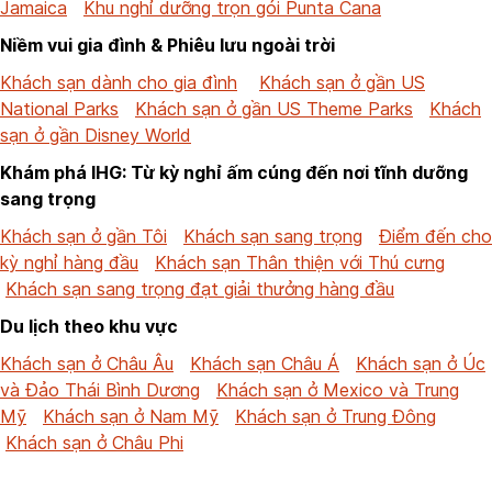
Jamaica
Khu nghỉ dưỡng trọn gói Punta Cana
Niềm vui gia đình & Phiêu lưu ngoài trời
Khách sạn dành cho gia đình
Khách sạn ở gần US
National Parks
Khách sạn ở gần US Theme Parks
Khách
sạn ở gần Disney World
Khám phá IHG: Từ kỳ nghỉ ấm cúng đến nơi tĩnh dưỡng
sang trọng
Khách sạn ở gần Tôi
Khách sạn sang trọng
Điểm đến cho
kỳ nghỉ hàng đầu
Khách sạn Thân thiện với Thú cưng
Khách sạn sang trọng đạt giải thưởng hàng đầu
Du lịch theo khu vực
Khách sạn ở Châu Âu
Khách sạn Châu Á
Khách sạn ở Úc
và Đảo Thái Bình Dương
Khách sạn ở Mexico và Trung
Mỹ
Khách sạn ở Nam Mỹ
Khách sạn ở Trung Đông
Khách sạn ở Châu Phi