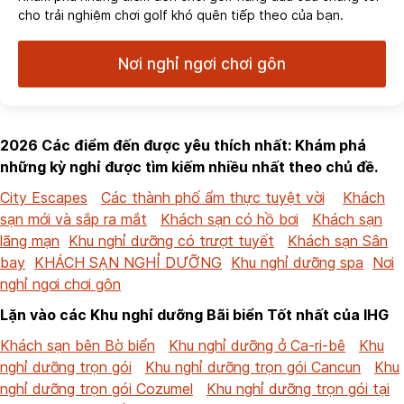
cho trải nghiệm chơi golf khó quên tiếp theo của bạn.
Nơi nghỉ ngơi chơi gôn
2026 Các điểm đến được yêu thích nhất: Khám phá
những kỳ nghỉ được tìm kiếm nhiều nhất theo chủ đề.
City Escapes
Các thành phố ẩm thực tuyệt vời
Khách
sạn mới và sắp ra mắt
Khách sạn có hồ bơi
Khách sạn
lãng mạn
Khu nghỉ dưỡng có trượt tuyết
Khách sạn Sân
bay
KHÁCH SẠN NGHỈ DƯỠNG
Khu nghỉ dưỡng spa
Nơi
nghỉ ngơi chơi gôn
Lặn vào các Khu nghỉ dưỡng Bãi biển Tốt nhất của IHG
Khách sạn bên Bờ biển
Khu nghỉ dưỡng ở Ca-ri-bê
Khu
nghỉ dưỡng trọn gói
Khu nghỉ dưỡng trọn gói Cancun
Khu
nghỉ dưỡng trọn gói Cozumel
Khu nghỉ dưỡng trọn gói tại