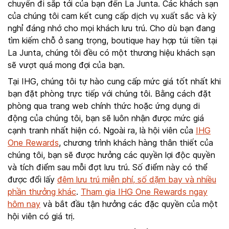
chuyến đi sắp tới của bạn đến La Junta. Các khách sạn
của chúng tôi cam kết cung cấp dịch vụ xuất sắc và kỳ
nghỉ đáng nhớ cho mọi khách lưu trú. Cho dù bạn đang
tìm kiếm chỗ ở sang trọng, boutique hay hợp túi tiền tại
La Junta, chúng tôi đều có một thương hiệu khách sạn
sẽ vượt quá mong đợi của bạn.
Tại IHG, chúng tôi tự hào cung cấp mức giá tốt nhất khi
bạn đặt phòng trực tiếp với chúng tôi. Bằng cách đặt
phòng qua trang web chính thức hoặc ứng dụng di
động của chúng tôi, bạn sẽ luôn nhận được mức giá
cạnh tranh nhất hiện có. Ngoài ra, là hội viên của
IHG
One Rewards
, chương trình khách hàng thân thiết của
chúng tôi, bạn sẽ được hưởng các quyền lợi độc quyền
và tích điểm sau mỗi đợt lưu trú. Số điểm này có thể
được đổi lấy
đêm lưu trú miễn phí, số dặm bay và nhiều
phần thưởng khác
.
Tham gia IHG One Rewards ngay
hôm nay
và bắt đầu tận hưởng các đặc quyền của một
hội viên có giá trị.