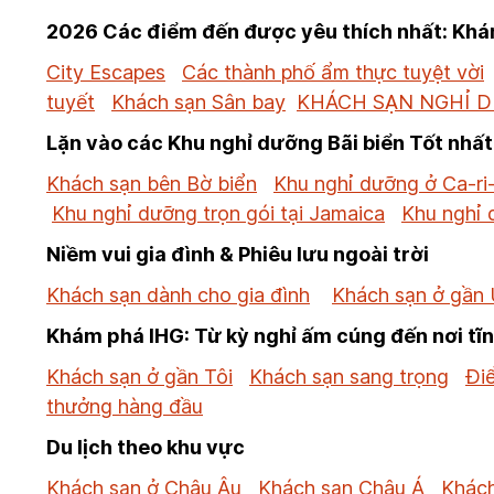
2026 Các điểm đến được yêu thích nhất: Khám
City Escapes
Các thành phố ẩm thực tuyệt vời
tuyết
Khách sạn Sân bay
KHÁCH SẠN NGHỈ 
Lặn vào các Khu nghỉ dưỡng Bãi biển Tốt nhất
Khách sạn bên Bờ biển
Khu nghỉ dưỡng ở Ca-ri
Khu nghỉ dưỡng trọn gói tại Jamaica
Khu nghỉ 
Niềm vui gia đình & Phiêu lưu ngoài trời
Khách sạn dành cho gia đình
Khách sạn ở gần 
Khám phá IHG: Từ kỳ nghỉ ấm cúng đến nơi tĩ
Khách sạn ở gần Tôi
Khách sạn sang trọng
Đi
thưởng hàng đầu
Du lịch theo khu vực
Khách sạn ở Châu Âu
Khách sạn Châu Á
Khách