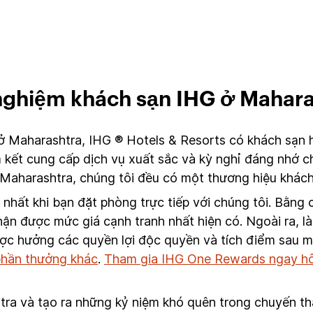
 nghiệm khách sạn IHG ở Mahara
ở Maharashtra, IHG ® Hotels & Resorts có khách sạn 
kết cung cấp dịch vụ xuất sắc và kỳ nghỉ đáng nhớ ch
ại Maharashtra, chúng tôi đều có một thương hiệu khác
t nhất khi bạn đặt phòng trực tiếp với chúng tôi. Bằn
ận được mức giá cạnh tranh nhất hiện có. Ngoài ra, là
ược hưởng các quyền lợi độc quyền và tích điểm sau mỗ
 phần thưởng khác
.
Tham gia IHG One Rewards ngay h
a và tạo ra những kỷ niệm khó quên trong chuyến thă