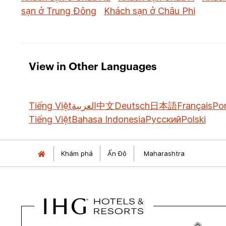
sạn ở Trung Đông
Khách sạn ở Châu Phi
View in Other Languages
Tiếng Việt
العربية
中文
Deutsch
日本語
Français
Po
Tiếng Việt
Bahasa Indonesia
Русский
Polski
Khám phá
Ấn Độ
Maharashtra