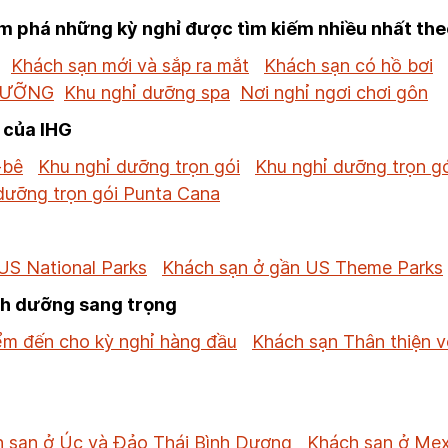
 phá những kỳ nghỉ được tìm kiếm nhiều nhất the
Khách sạn mới và sắp ra mắt
Khách sạn có hồ bơi
DƯỠNG
Khu nghỉ dưỡng spa
Nơi nghỉ ngơi chơi gôn
 của IHG
-bê
Khu nghỉ dưỡng trọn gói
Khu nghỉ dưỡng trọn g
dưỡng trọn gói Punta Cana
US National Parks
Khách sạn ở gần US Theme Parks
nh dưỡng sang trọng
ểm đến cho kỳ nghỉ hàng đầu
Khách sạn Thân thiện v
 sạn ở Úc và Đảo Thái Bình Dương
Khách sạn ở Mex