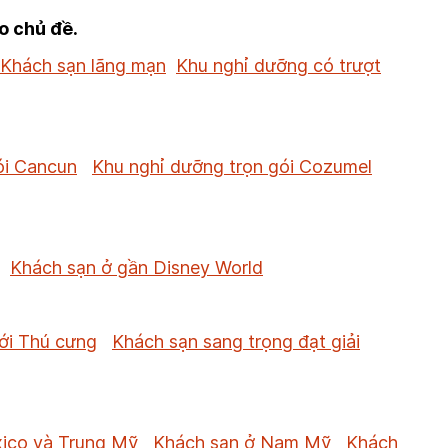
o chủ đề.
Khách sạn lãng mạn
Khu nghỉ dưỡng có trượt
ói Cancun
Khu nghỉ dưỡng trọn gói Cozumel
Khách sạn ở gần Disney World
ới Thú cưng
Khách sạn sang trọng đạt giải
ico và Trung Mỹ
Khách sạn ở Nam Mỹ
Khách