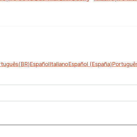
rtuguês(BR)
Español
Italiano
Español (España)
Portuguê