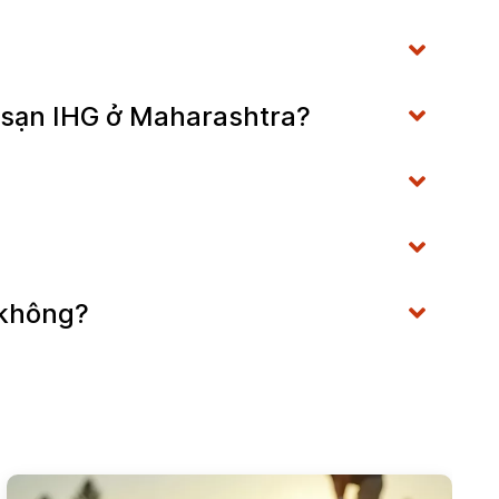
h sạn IHG ở Maharashtra?
 không?