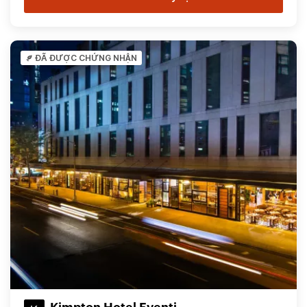
ĐÃ ĐƯỢC CHỨNG NHẬN