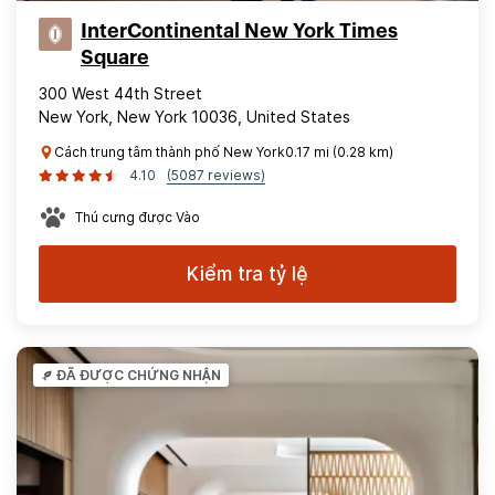
InterContinental New York Times
Square
300 West 44th Street
New York, New York 10036, United States
Cách trung tâm thành phố New York0.17 mi (0.28 km)
4.10
(5087 reviews)
Thú cưng được Vào
Kiểm tra tỷ lệ
ĐÃ ĐƯỢC CHỨNG NHẬN