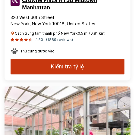
Crowne Plaza HY36 Midtown
Manhattan
320 West 36th Street
New York, New York 10018, United States
Cách trung tâm thành phố New York0.5 mi (0.81 km)
4.50
(1889 reviews)
Thú cưng được Vào
Kiểm tra tỷ lệ