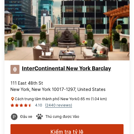
InterContinental New York Barclay
111 East 48th St
New York, New York 10017-1297, United States
Cách trung tâm thành phố New York0.65 mi (1.04 km)
4.10
(2440 reviews)
Đậu xe
Thú cưng được Vào
Kiểm tra tỷ lệ