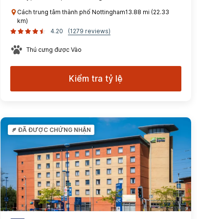
Cách trung tâm thành phố Nottingham13.88 mi (22.33
km)
4.20
(1279 reviews)
Thú cưng được Vào
Kiểm tra tỷ lệ
ĐÃ ĐƯỢC CHỨNG NHẬN