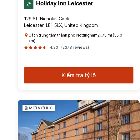
Holiday Inn Leicester
129 St. Nicholas Circle
Leicester, LE1 5LX, United Kingdom
Cách trung tâm thành phố Nottingham21.75 mi (35.0
km)
4.30
(2378 reviews)
Kiểm tra tỷ lệ
MỚI VỚI IHG