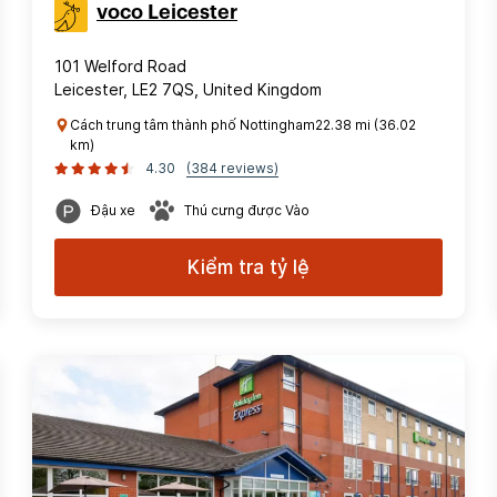
voco Leicester
101 Welford Road
Leicester, LE2 7QS, United Kingdom
Cách trung tâm thành phố Nottingham22.38 mi (36.02
km)
4.30
(384 reviews)
Đậu xe
Thú cưng được Vào
Kiểm tra tỷ lệ