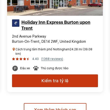
Holiday Inn Express Burton upon
Trent
2nd Avenue Parkway
Burton-On-Trent, DE14 2WF, United Kingdom
Cách trung tâm thành phố Nottingham24.28 mi (39.08
km)
4.40
(1368 reviews)
Đậu xe
Thú cưng được Vào
Kiểm tra tỷ lệ