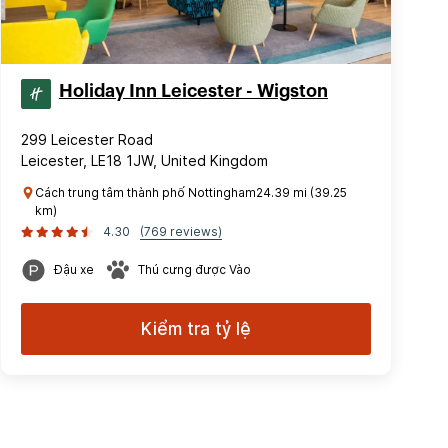
Holiday Inn Leicester - Wigston
299 Leicester Road
Leicester, LE18 1JW, United Kingdom
Cách trung tâm thành phố Nottingham24.39 mi (39.25
km)
4.30
(769 reviews)
Đậu xe
Thú cưng được Vào
Kiểm tra tỷ lệ