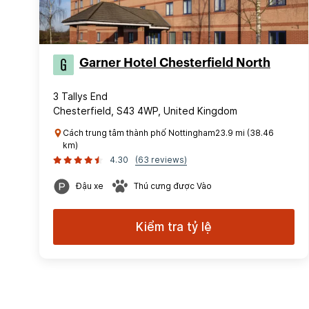
Garner Hotel Chesterfield North
3 Tallys End
Chesterfield, S43 4WP, United Kingdom
Cách trung tâm thành phố Nottingham23.9 mi (38.46
km)
4.30
(63 reviews)
Đậu xe
Thú cưng được Vào
Kiểm tra tỷ lệ