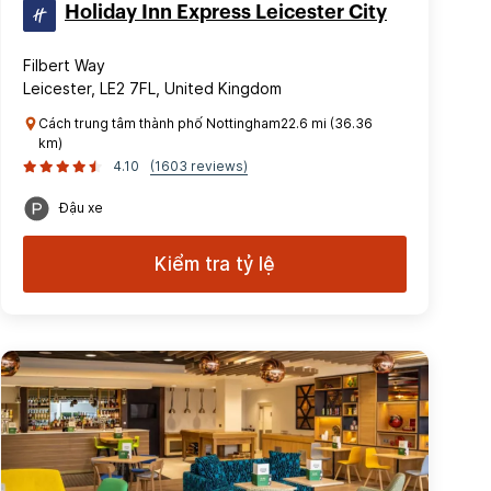
Holiday Inn Express Leicester City
Filbert Way
Leicester, LE2 7FL, United Kingdom
Cách trung tâm thành phố Nottingham22.6 mi (36.36
km)
4.10
(1603 reviews)
Đậu xe
Kiểm tra tỷ lệ