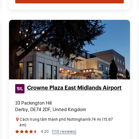
Crowne Plaza East Midlands Airport
33 Packington Hill
Derby, DE74 2DF, United Kingdom
Cách trung tâm thành phố Nottingham9.74 mi (15.67
km)
4.20
(110 reviews)