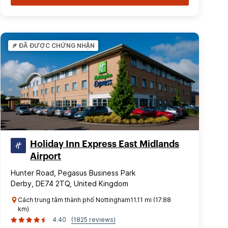
ĐÃ ĐƯỢC CHỨNG NHẬN
Holiday Inn Express East Midlands
Airport
Hunter Road, Pegasus Business Park
Derby, DE74 2TQ, United Kingdom
Cách trung tâm thành phố Nottingham11.11 mi (17.88
km)
4.40
(1825 reviews)