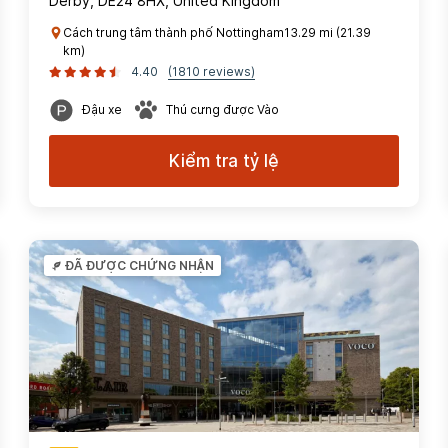
Derby, DE24 8HX, United Kingdom
Cách trung tâm thành phố Nottingham13.29 mi (21.39
km)
4.40
(1810 reviews)
Đậu xe
Thú cưng được Vào
Kiểm tra tỷ lệ
ĐÃ ĐƯỢC CHỨNG NHẬN