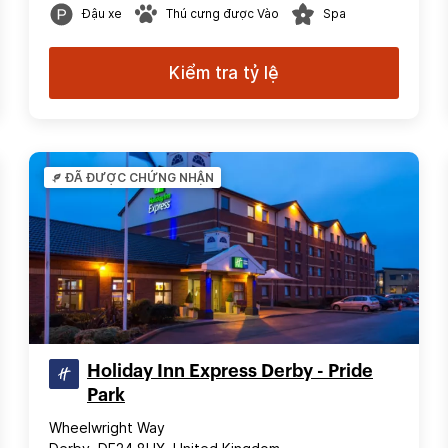
Đậu xe
Thú cưng được Vào
Spa
Kiểm tra tỷ lệ
ĐÃ ĐƯỢC CHỨNG NHẬN
Holiday Inn Express Derby - Pride
Park
Wheelwright Way