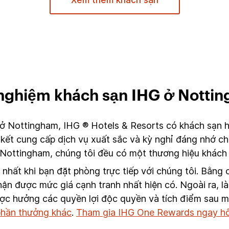
Xem thêm khách sạn
 nghiệm khách sạn IHG ở Notti
ở Nottingham, IHG ® Hotels & Resorts có khách sạn h
ết cung cấp dịch vụ xuất sắc và kỳ nghỉ đáng nhớ ch
ại Nottingham, chúng tôi đều có một thương hiệu khác
t nhất khi bạn đặt phòng trực tiếp với chúng tôi. Bằn
ận được mức giá cạnh tranh nhất hiện có. Ngoài ra, là
ược hưởng các quyền lợi độc quyền và tích điểm sau mỗ
 phần thưởng khác
.
Tham gia IHG One Rewards ngay h