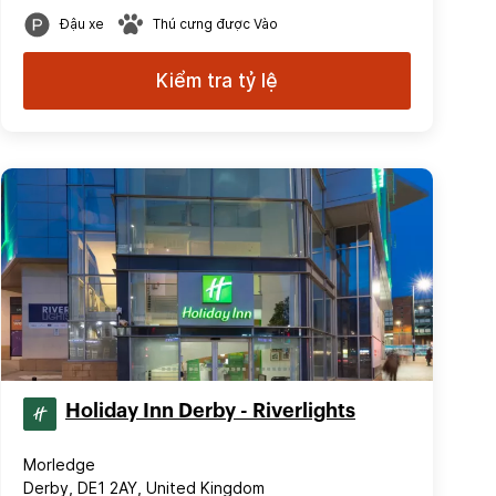
Đậu xe
Thú cưng được Vào
Kiểm tra tỷ lệ
Holiday Inn Derby - Riverlights
Morledge
Derby, DE1 2AY, United Kingdom