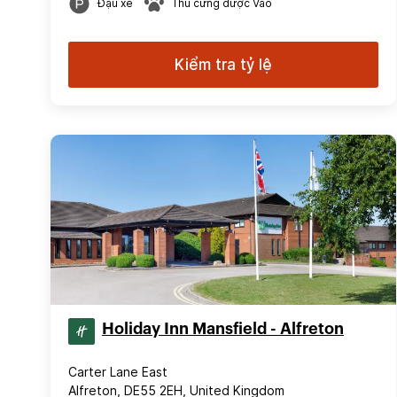
Đậu xe
Thú cưng được Vào
Kiểm tra tỷ lệ
Holiday Inn Mansfield - Alfreton
Carter Lane East
Alfreton, DE55 2EH, United Kingdom