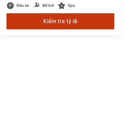
Đậu xe
Bể bơi
Spa
Kiểm tra tỷ lệ