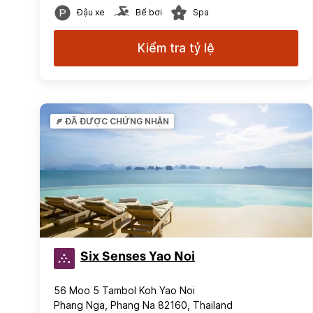
Đậu xe
Bể bơi
Spa
Kiểm tra tỷ lệ
ĐÃ ĐƯỢC CHỨNG NHẬN
Six Senses Yao Noi
56 Moo 5 Tambol Koh Yao Noi
Phang Nga, Phang Na 82160, Thailand