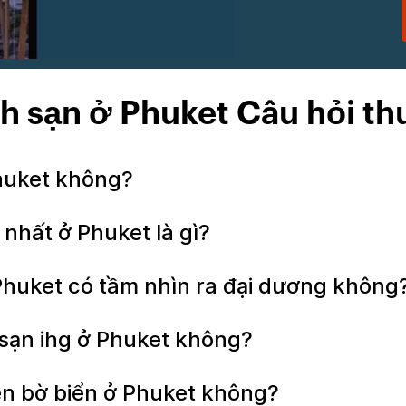
h sạn ở Phuket Câu hỏi t
Phuket không?
 nhất ở Phuket là gì?
Phuket có tầm nhìn ra đại dương không
h sạn ihg ở Phuket không?
bên bờ biển ở Phuket không?