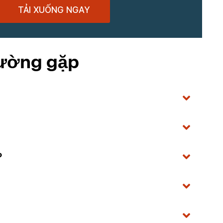
TẢI XUỐNG NGAY
hường gặp
?