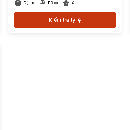
Đậu xe
Bể bơi
Spa
Kiểm tra tỷ lệ