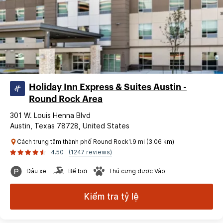
Holiday Inn Express & Suites Austin -
Round Rock Area
301 W. Louis Henna Blvd
Austin, Texas 78728, United States
Cách trung tâm thành phố Round Rock1.9 mi (3.06 km)
4.50
(1247 reviews)
Đậu xe
Bể bơi
Thú cưng được Vào
Kiểm tra tỷ lệ