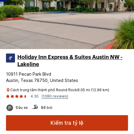
Holiday Inn Express & Suites Austin NW -
Lakeline
10911 Pecan Park Blvd
Austin, Texas 78750, United States
Cách trung tâm thành phố Round Rock8.05 mi (12.96 km)
4.30
(1080 reviews)
Đậu xe
Bể bơi
Kiểm tra tỷ lệ