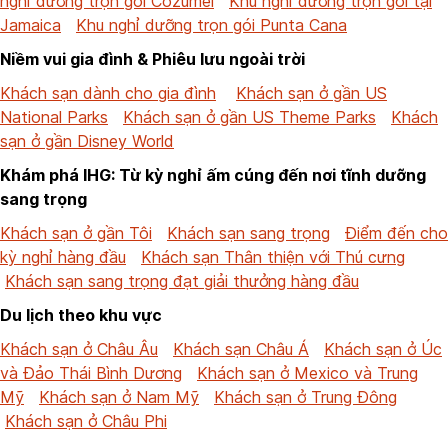
nghỉ dưỡng trọn gói Cozumel
Khu nghỉ dưỡng trọn gói tại
Jamaica
Khu nghỉ dưỡng trọn gói Punta Cana
Niềm vui gia đình & Phiêu lưu ngoài trời
Khách sạn dành cho gia đình
Khách sạn ở gần US
National Parks
Khách sạn ở gần US Theme Parks
Khách
sạn ở gần Disney World
Khám phá IHG: Từ kỳ nghỉ ấm cúng đến nơi tĩnh dưỡng
sang trọng
Khách sạn ở gần Tôi
Khách sạn sang trọng
Điểm đến cho
kỳ nghỉ hàng đầu
Khách sạn Thân thiện với Thú cưng
Khách sạn sang trọng đạt giải thưởng hàng đầu
Du lịch theo khu vực
Khách sạn ở Châu Âu
Khách sạn Châu Á
Khách sạn ở Úc
và Đảo Thái Bình Dương
Khách sạn ở Mexico và Trung
Mỹ
Khách sạn ở Nam Mỹ
Khách sạn ở Trung Đông
Khách sạn ở Châu Phi