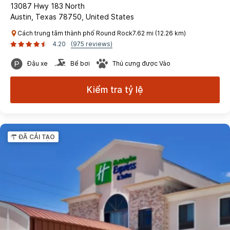
13087 Hwy 183 North
Austin, Texas 78750, United States
Cách trung tâm thành phố Round Rock7.62 mi (12.26 km)
4.20
(975 reviews)
Đậu xe
Bể bơi
Thú cưng được Vào
Kiểm tra tỷ lệ
ĐÃ CẢI TẠO