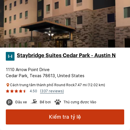
Staybridge Suites Cedar Park - Austin N
1110 Arrow Point Drive
Cedar Park, Texas 78613, United States
Cách trung tâm thành phố Round Rock7.47 mi (12.02 km)
4.50
(337 reviews)
Đậu xe
Bể bơi
Thú cưng được Vào
Kiểm tra tỷ lệ