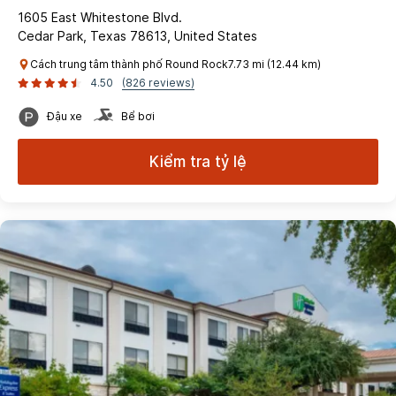
1605 East Whitestone Blvd.
Cedar Park, Texas 78613, United States
Cách trung tâm thành phố Round Rock7.73 mi (12.44 km)
4.50
(826 reviews)
Đậu xe
Bể bơi
Kiểm tra tỷ lệ