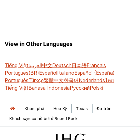
View in Other Languages
Tiếng Việt
العربية
中文
Deutsch
日本語
Français
Português(BR)
Español
Italiano
Español (España)
Português
Türkçe
繁體中文
한국어
Nederlands
ไทย
Tiếng Việt
Bahasa Indonesia
Русский
Polski
Khám phá
Hoa Kỳ
Texas
Đá tròn
Khách sạn có hồ bơi ở Round Rock