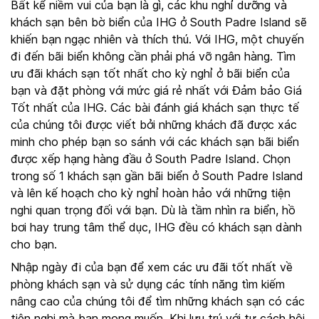
Bất kể niềm vui của bạn là gì, các khu nghỉ dưỡng và
khách sạn bên bờ biển của IHG ở South Padre Island sẽ
khiến bạn ngạc nhiên và thích thú. Với IHG, một chuyến
đi đến bãi biển không cần phải phá vỡ ngân hàng. Tìm
ưu đãi khách sạn tốt nhất cho kỳ nghỉ ở bãi biển của
bạn và đặt phòng với mức giá rẻ nhất với Đảm bảo Giá
Tốt nhất của IHG. Các bài đánh giá khách sạn thực tế
của chúng tôi được viết bởi những khách đã được xác
minh cho phép bạn so sánh với các khách sạn bãi biển
được xếp hạng hàng đầu ở South Padre Island. Chọn
trong số 1 khách sạn gần bãi biển ở South Padre Island
và lên kế hoạch cho kỳ nghỉ hoàn hảo với những tiện
nghi quan trọng đối với bạn. Dù là tầm nhìn ra biển, hồ
bơi hay trung tâm thể dục, IHG đều có khách sạn dành
cho bạn.
Nhập ngày đi của bạn để xem các ưu đãi tốt nhất về
phòng khách sạn và sử dụng các tính năng tìm kiếm
nâng cao của chúng tôi để tìm những khách sạn có các
tiện nghi mà bạn mong muốn. Khi lưu trú với tư cách hội