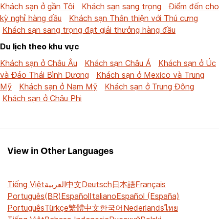
Khách sạn ở gần Tôi
Khách sạn sang trọng
Điểm đến cho
kỳ nghỉ hàng đầu
Khách sạn Thân thiện với Thú cưng
Khách sạn sang trọng đạt giải thưởng hàng đầu
Du lịch theo khu vực
Khách sạn ở Châu Âu
Khách sạn Châu Á
Khách sạn ở Úc
và Đảo Thái Bình Dương
Khách sạn ở Mexico và Trung
Mỹ
Khách sạn ở Nam Mỹ
Khách sạn ở Trung Đông
Khách sạn ở Châu Phi
View in Other Languages
Tiếng Việt
العربية
中文
Deutsch
日本語
Français
Português(BR)
Español
Italiano
Español (España)
Português
Türkçe
繁體中文
한국어
Nederlands
ไทย