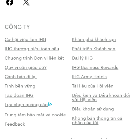
CÔNG TY
Cơ hội việc làm IHG
Khám phá khách sạn
IHG thương hiệu toàn cầu
Phát triển Khách sạn
Chương trình Đơn vị liên kết
Đại lý IHG
Quý vị cần giúp đỡ?
IHG Business Rewards
Cảnh báo đi lại
IHG Army Hotels
Tính bền vững
Tài liệu của Hội viên
Tập đoàn IHG
Điều kiện và Điều khoản đối
với Hội viên
Lựa chọn quảng cáo
Điều khoản sử dụng
Trung tâm bảo mật và cookie
Không bán thông tin cá
nhân của tôi
Feedback