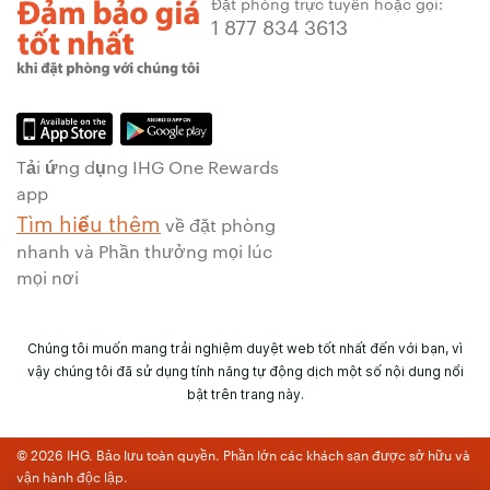
Đặt phòng trực tuyến hoặc gọi:
1 877 834 3613
Tải ứng dụng IHG One Rewards
app
Tìm hiểu thêm
về đặt phòng
nhanh và Phần thưởng mọi lúc
mọi nơi
Chúng tôi muốn mang trải nghiệm duyệt web tốt nhất đến với bạn, vì
vậy chúng tôi đã sử dụng tính năng tự động dịch một số nội dung nổi
bật trên trang này.
© 2026 IHG. Bảo lưu toàn quyền. Phần lớn các khách sạn được sở hữu và
vận hành độc lập.