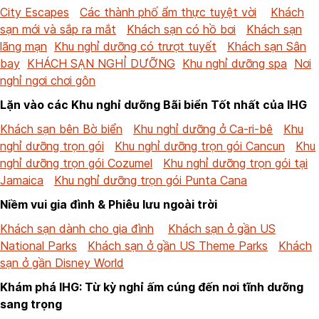
City Escapes
Các thành phố ẩm thực tuyệt vời
Khách
sạn mới và sắp ra mắt
Khách sạn có hồ bơi
Khách sạn
lãng mạn
Khu nghỉ dưỡng có trượt tuyết
Khách sạn Sân
bay
KHÁCH SẠN NGHỈ DƯỠNG
Khu nghỉ dưỡng spa
Nơi
nghỉ ngơi chơi gôn
Lặn vào các Khu nghỉ dưỡng Bãi biển Tốt nhất của IHG
Khách sạn bên Bờ biển
Khu nghỉ dưỡng ở Ca-ri-bê
Khu
nghỉ dưỡng trọn gói
Khu nghỉ dưỡng trọn gói Cancun
Khu
nghỉ dưỡng trọn gói Cozumel
Khu nghỉ dưỡng trọn gói tại
Jamaica
Khu nghỉ dưỡng trọn gói Punta Cana
Niềm vui gia đình & Phiêu lưu ngoài trời
Khách sạn dành cho gia đình
Khách sạn ở gần US
National Parks
Khách sạn ở gần US Theme Parks
Khách
sạn ở gần Disney World
Khám phá IHG: Từ kỳ nghỉ ấm cúng đến nơi tĩnh dưỡng
sang trọng